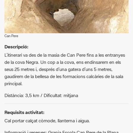
Can Pere
Descripció:
L’itinerari va des de la masia de Can Pere fins a les entranyes
de la cova Negra. Un cop a la cova, ens endinsarem en els
seus 25 metres i, després d’una gatera d’uns 5 metres,
gaudirem de la bellesa de les formacions calcàries de la sala
principal.
Distància: 3,5 km / Dificultat: mitjana
Requisits activitat:
Cal portar calçat còmode, llanterna i aigua.
Informació i reserves: Granja Escola Can Pere de la Plana.
Més informació:
https://www.canpere.cat