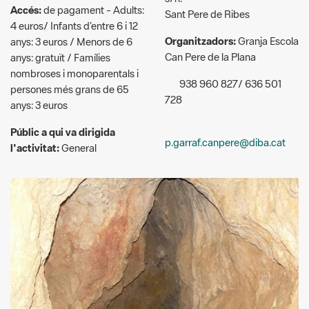
Can Pere de la Plana
anys: gratuït / Famílies
nombroses i monoparentals i
938 960 827/ 636 501
persones més grans de 65
728
anys: 3 euros
Públic a qui va dirigida
p.garraf.canpere@diba.cat
l'activitat:
General