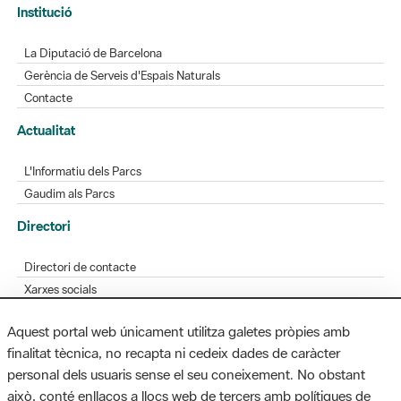
Gerència de Serveis d'Espais Naturals
Contacte
Actualitat
L'Informatiu dels Parcs
Gaudim als Parcs
Directori
Directori de contacte
Xarxes socials
Aplicacions mòbils
Bústia de suggeriments
Opineu sobre els parcs
Aquest portal web únicament utilitza galetes pròpies amb
finalitat tècnica, no recapta ni cedeix dades de caràcter
personal dels usuaris sense el seu coneixement. No obstant
MAPA WEB
AVÍS LEGAL
ACCESSIBILITAT
això, conté enllaços a llocs web de tercers amb polítiques de