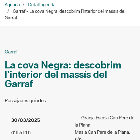
Garraf
La cova Negra: descobrim
l’interior del massís del
Garraf
Passejades guiades
Granja Escola Can Pere de
30/03/2025
la Plana
Masia Can Pere de la Plana,
d'11 a 14 h
s/n.
Accés:
de pagament - Adults:
Sant Pere de Ribes
4 euros/ Infants d’entre 6 i 12
Organitzadors:
Granja Escola
anys: 3 euros / Menors de 6