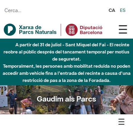
Salta al contingut principal
CA
ES
Fins al desembre de 2026 - Parc Fluvial Besòs -
Afectacions a la llera del Parc Fluvial del Besòs degut a
obres de construcció d'una passera sobre el riu
Gaudim als Parcs
Agenda
Detall agenda
Garraf - La cova Negra: descobrim l’interior del massís del
Garraf