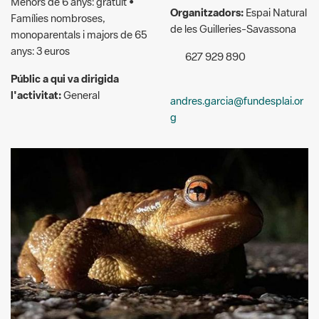
627 929 890
Públic a qui va dirigida
l'activitat:
General
andres.garcia@fundesplai.or
g
© Andrés García Ródenas