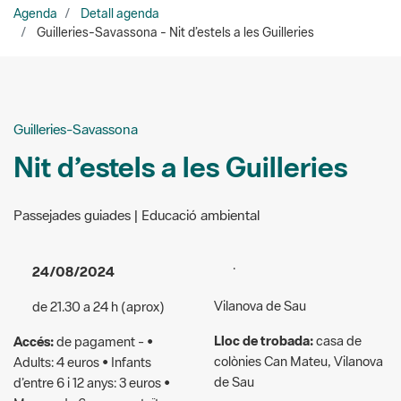
Guilleries-Savassona
Nit d’estels a les Guilleries
Passejades guiades | Educació ambiental
.
24/08/2024
Vilanova de Sau
de 21.30 a 24 h (aprox)
Lloc de trobada:
casa de
Accés:
de pagament - •
colònies Can Mateu, Vilanova
Adults: 4 euros • Infants
de Sau
d’entre 6 i 12 anys: 3 euros •
Menors de 6 anys: gratuït •
Organitzadors:
Espai Natural
Famílies nombroses,
de les Guilleries-Savassona
monoparentals i majors de 65
anys: 3 euros