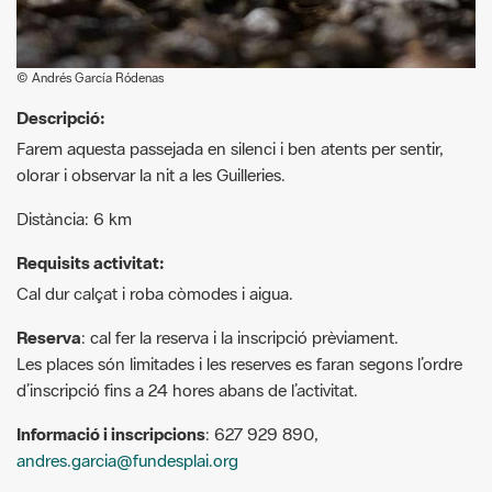
Descripció:
Farem aquesta passejada en silenci i ben atents per sentir,
olorar i observar la nit a les Guilleries.
Distància: 6 km
Requisits activitat:
Cal dur calçat i roba còmodes i aigua.
Reserva
: cal fer la reserva i la inscripció prèviament.
Les places són limitades i les reserves es faran segons l’ordre
d’inscripció fins a 24 hores abans de l’activitat.
Informació i inscripcions
: 627 929 890,
andres.garcia@fundesplai.org
G
F
P
C
compartir
m
a
i
o
Recursos.
a
c
n
m