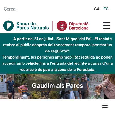
Salta al contingut principal
CA
ES
Fins al desembre de 2026 - Parc Fluvial Besòs -
Afectacions a la llera del Parc Fluvial del Besòs degut a
obres de construcció d'una passera sobre el riu
Gaudim als Parcs
Agenda
Detall agenda
Guilleries-Savassona - Nit d’estels a les Guilleries