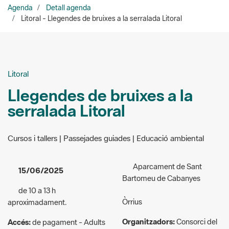
Litoral
Llegendes de bruixes a la
serralada Litoral
Cursos i tallers | Passejades guiades | Educació ambiental
Aparcament de Sant
15/06/2025
Bartomeu de Cabanyes
de 10 a 13 h
Òrrius
aproximadament.
Organitzadors:
Consorci del
Accés:
de pagament - Adults
Parc de la Serralada Litoral
: 4 € / Infants d'entre 6 i 12
(col·labora Aula BGT).
anys: 3 € / Menors de 6 anys:
gratuït / Famílies nombroses,
930 328 365 / 937 540
monoparentals, majors de 65
024