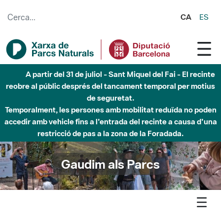
Salta al contingut principal
CA
ES
5 d'agost - Sant Llorenç-Obac - Nivell 3 del Pla Alfa
(perill molt alt d'incendi)
Gaudim als Parcs
Agenda
Detall agenda
Litoral - Llegendes de bruixes a la serralada Litoral