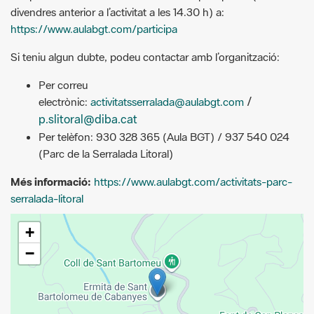
Per correu
/
electrònic:
activitatsserralada@aulabgt.com
p.slitoral@diba.cat
Per telèfon: 930 328 365 (Aula BGT) / 937 540 024
(Parc de la Serralada Litoral)
Més informació:
https://www.aulabgt.com/activitats-parc-
serralada-litoral
+
−
Leaflet
| © Diputació de Barcelona