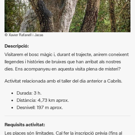
© Xavier Rafanell i Jacas
Descripció:
Visitarem el bosc màgic i, durant el trajecte, anirem coneixent
llegendes i històries de bruixes que han arribat als nostres
dies. Ens acompanyeu en aquesta visita plena de misteri?
Activitat relacionada amb el taller del dia anterior a Cabrils.
Durada: 3 h.
Distància: 4,73 km aprox.
Desnivell: 197 m aprox.
Requisits activitat:
Les places són limitades. Cal fer la inscripció prèvia (fins al
divendres anterior a l’activitat a les 14.30 h) a:
https://www.aulabgt.com/participa
Si teniu algun dubte, podeu contactar amb l’organització: