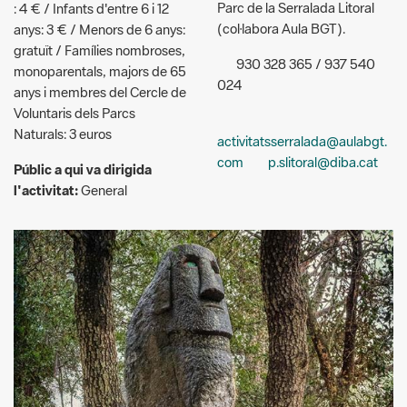
anys i membres del Cercle de
Voluntaris dels Parcs
Naturals: 3 euros
activitatsserralada@aulabgt.
com
p.slitoral@diba.cat
Públic a qui va dirigida
l'activitat:
General