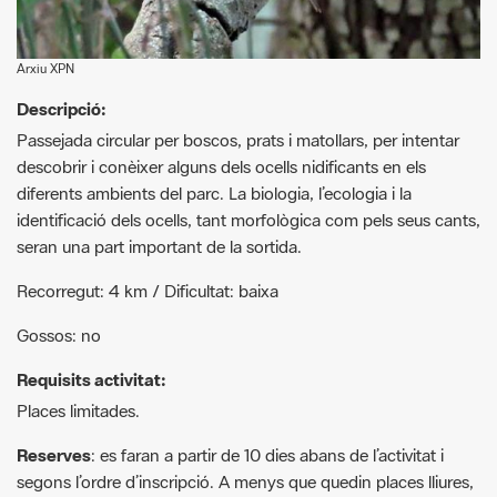
Descripció:
Passejada circular per boscos, prats i matollars, per intentar
descobrir i conèixer alguns dels ocells nidificants en els
diferents ambients del parc. La biologia, l’ecologia i la
identificació dels ocells, tant morfològica com pels seus cants,
seran una part important de la sortida.
Recorregut: 4 km / Dificultat: baixa
Gossos: no
Requisits activitat:
Places limitades.
Reserves
: es faran a partir de 10 dies abans de l’activitat i
segons l’ordre d’inscripció. A menys que quedin places lliures,
es limitarà a sis el nombre de participants per inscripció i cada
persona podrà participar en un màxim de tres activitats
anuals.