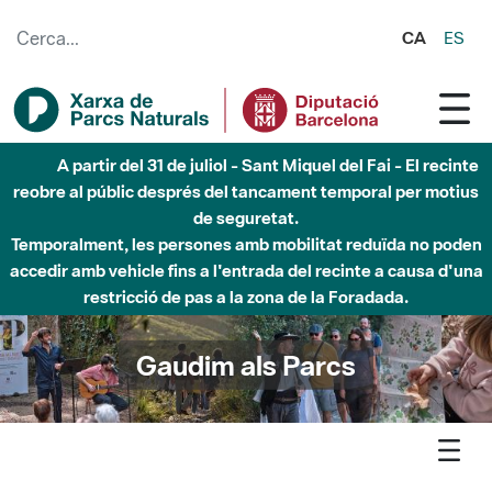
Salta al contingut principal
CA
ES
Fins al desembre de 2026 - Parc Fluvial Besòs -
Afectacions a la llera del Parc Fluvial del Besòs degut a
obres de construcció d'una passera sobre el riu
Gaudim als Parcs
Agenda
Detall agenda
Marina - Passeig ornitològic i anellament a la vall de Pomar