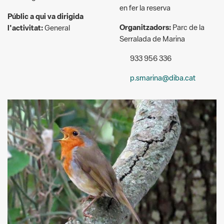
Serralada de Marina
933 956 336
p.smarina@diba.cat
Arxiu XPN