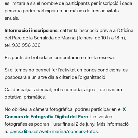
Informació i inscripcions
: cal fer la inscripció prèvia a l’Oficina
del Parc de la Serralada de Marina (feiners, de 10 h a 13 h),
tel. 933 956 336
Els punts de trobada es concretaran en fer la reserva.
Si el temps no permet fer l’activitat en bones condicions, es
posposarà a un altre dia a criteri de l’organització.
Cal dur calçat adequat, roba còmoda, aigua i, de manera
optativa, prismàtics.
No oblideu la càmera fotogràfica; podreu participar en el
X
Concurs de Fotografia Digital del Parc
. Les vostres
fotografies es podran lliurar fins al 2 de juny. Més informació
a:
parcs.diba.cat/web/marina/concurs-fotos
.
Més informació:
https://parcs.diba.cat/web/marina
G
F
P
C
compartir
m
a
i
o
Recursos.
a
c
n
m