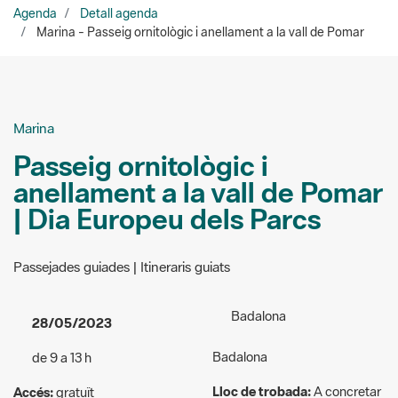
Marina
Passeig ornitològic i
anellament a la vall de Pomar
| Dia Europeu dels Parcs
Passejades guiades | Itineraris guiats
Badalona
28/05/2023
Badalona
de 9 a 13 h
Lloc de trobada:
A concretar
Accés:
gratuït
en fer la reserva
Públic a qui va dirigida
Organitzadors:
Parc de la
l'activitat:
General