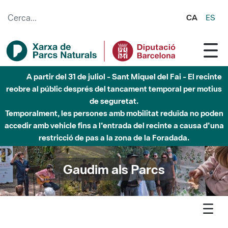
Salta al contingut principal
CA
ES
Fins al desembre de 2026 - Parc Fluvial Besòs -
Afectacions a la llera del Parc Fluvial del Besòs degut a
obres de construcció d'una passera sobre el riu
Gaudim als Parcs
Agenda
Detall agenda
Marina - Plomes en ruta. Observació d’aus migratòries des
dels cims del Parc de la Serralada de Marina