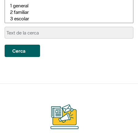
Cerca
Subscriu-te als nostres
butlletins