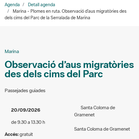
Marina
Observació d’aus migratòries
des dels cims del Parc
Passejades guiades
Santa Coloma de
20/09/2026
Gramenet
de 9.30 a 13.30 h
Santa Coloma de Gramenet
Accés:
gratuït
Lloc de trobada:
A concretar
Públic a qui va dirigida
en fer la reserva
l'activitat:
General
Organitzadors:
Parc de la