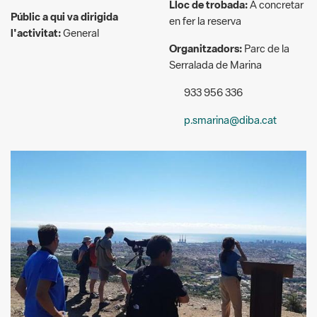
Serralada de Marina
933 956 336
p.smarina@diba.cat