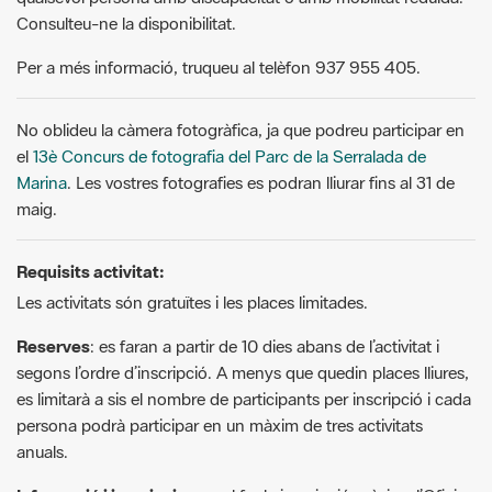
No oblideu la càmera fotogràfica, ja que podreu participar en
el
13è Concurs de fotografia del Parc de la Serralada de
Marina
. Les vostres fotografies es podran lliurar fins al 31 de
maig.
Requisits activitat:
Les activitats són gratuïtes i les places limitades.
Reserves
: es faran a partir de 10 dies abans de l’activitat i
segons l’ordre d’inscripció. A menys que quedin places lliures,
es limitarà a sis el nombre de participants per inscripció i cada
persona podrà participar en un màxim de tres activitats
anuals.
Informació i inscripcions
: cal fer la inscripció prèvia a l’Oficina
del Parc de la Serralada de Marina (feiners, de 10 h a 13 h),
tel. 933 956 336.