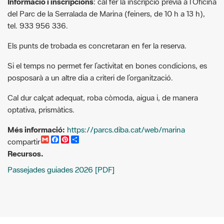
Els punts de trobada es concretaran en fer la reserva.
Si el temps no permet fer l’activitat en bones condicions, es
posposarà a un altre dia a criteri de l’organització.
Cal dur calçat adequat, roba còmoda, aigua i, de manera
optativa, prismàtics.
Més informació:
https://parcs.diba.cat/web/marina
G
F
P
C
compartir
m
a
i
o
Recursos.
a
c
n
m
i
e
t
p
Passejades guiades 2026 [PDF]
l
b
e
a
o
r
r
o
e
t
k
s
i
t
r
Cercador d'activitats