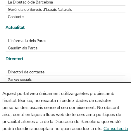
Actualitat
L'Informatiu dels Parcs
Gaudim als Parcs
Directori
Directori de contacte
Xarxes socials
Aplicacions mòbils
Bústia de suggeriments
Opineu sobre els parcs
Aquest portal web únicament utilitza galetes pròpies amb
finalitat tècnica, no recapta ni cedeix dades de caràcter
personal dels usuaris sense el seu coneixement. No obstant
MAPA WEB
AVÍS LEGAL
ACCESSIBILITAT
això, conté enllaços a llocs web de tercers amb polítiques de
privacitat alienes a la de la Diputació de Barcelona que vostè
Diputació de Barcelona. Edifici Llacuna, 1a planta. Badajoz, 49. 08005
podrà decidir si accepta o no quan accedeixi a ells.
Consulteu la
Barcelona. Tel. 934 022 428 / xarxaparcs@diba.cat