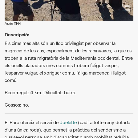
Arxiu XPN
Descripció:
Els cims més alts són un lloc privilegiat per observar la
migració de les aus, especialment de les rapinyaires, ja que es
troben a la ruta migratòria de la Mediterrània occidental. Entre
els ocells planadors més comuns trobem l’aligot vesper,
l’esparver vulgar, el xoriguer comú, l’àliga marcenca i l’aligot
comú.
Recorregut: 4 km. Dificultat: baixa.
Gossos: no.
El Parc ofereix el servei de
Joëlette
(cadira totterreny dotada
d’una única roda), que permet la pràctica del senderisme a
qualsevol persona amb discapacitat o amb mobilitat reduïda.
Consulteu-ne la disponibilitat.
Per a més informació, truqueu al telèfon 937 955 405.