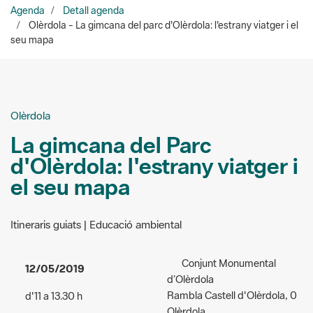
Olèrdola
La gimcana del Parc
d'Olèrdola: l'estrany viatger i
el seu mapa
Itineraris guiats | Educació ambiental
Conjunt Monumental
12/05/2019
d’Olèrdola
Rambla Castell d'Olèrdola, 0
d'11 a 13.30 h
Olèrdola
Accés:
de pagament - 3
Lloc de trobada:
Davant de
euros; 2 euros les famílies
l’entrada del Conjunt
nombroses, membres del