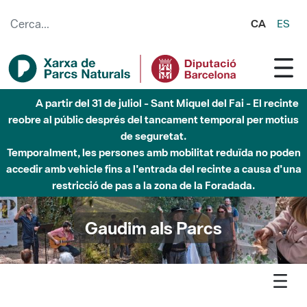
Salta al contingut principal
CA
ES
6 d'agost - Parc Fluvial Besòs - Activació de la Fase
d'Alerta del Parc Fluvial del Besòs per pluges intenses.
Tancats els accessos al Parc.
Gaudim als Parcs
Agenda
Detall agenda
Olèrdola - La gimcana del parc d'Olèrdola: l'estrany viatger i el
seu mapa