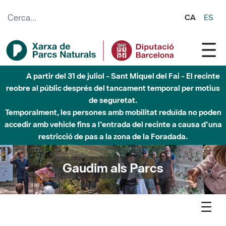
Salta al contingut principal
CA
ES
Fins al desembre de 2026 - Parc Fluvial Besòs -
Afectacions a la llera del Parc Fluvial del Besòs degut a
obres de construcció d'una passera sobre el riu
Gaudim als Parcs
Agenda
Biodiversitat