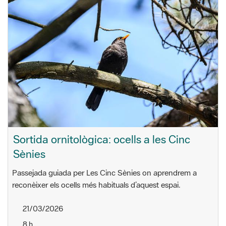
Sortida ornitològica: ocells a les Cinc
Sènies
Passejada guiada per Les Cinc Sènies on aprendrem a
reconèixer els ocells més habituals d’aquest espai.
21/03/2026
8 h
Recorregut: riera de Sant Simó – torrent Forcat – turó
d’Onofre Arnau – riera de Sant Simó