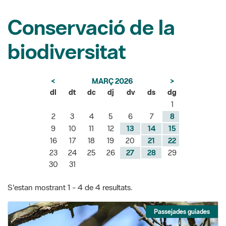
biodiversitat
<
MARÇ 2026
>
dl
dt
dc
dj
dv
ds
dg
1
2
3
4
5
6
7
8
9
10
11
12
13
14
15
16
17
18
19
20
21
22
23
24
25
26
27
28
29
30
31
S'estan mostrant 1 - 4 de 4 resultats.
Passejades guiades