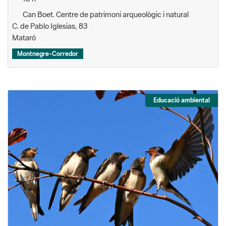
Mataró
Montnegre-Corredor
Educació ambiental
Orenetes i falciots del Parc de la