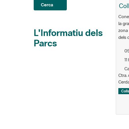
Col
Cerca
Conei
la gra
L'Informatiu dels
zona 
dels 
Parcs
09
11 
Ca
Ctra.
Cerda
Coll