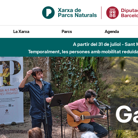
Salta al contingut principal
La Xarxa
Parcs
Agenda
6 d'agost - Parc Fl
G