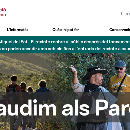
L'Informatiu
Què s'hi pot fer
Conservació
uvial Besòs - Activació de la Fase d'Alerta del Parc Fluvial del 
Tancats els accessos al Parc.
audim als Par