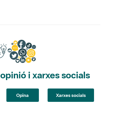
pinió i xarxes socials
Opina
Xarxes socials