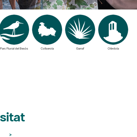
Parc Fluvial del Besòs
Collserola
Garraf
Olèrdola
sitat
>