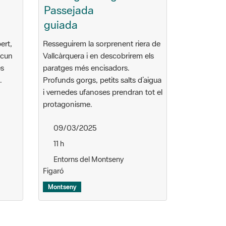
Passejada
guiada
ert,
Resseguirem la sorprenent riera de
scun
Vallcàrquera i en descobrirem els
es
paratges més encisadors.
.
Profunds gorgs, petits salts d’aigua
i vernedes ufanoses prendran tot el
protagonisme.
09/03/2025
11 h
Entorns del Montseny
Figaró
Montseny