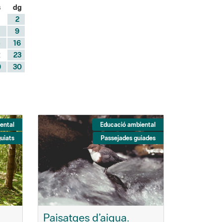
s
dg
2
9
5
16
2
23
9
30
ental
Educació ambiental
guiats
Passejades guiades
Paisatges d’aigua.