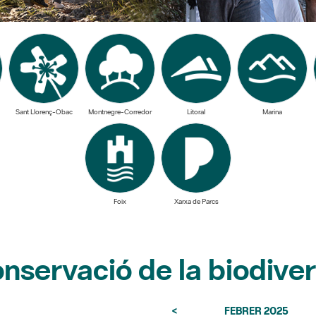
Sant Llorenç-Obac
Montnegre-Corredor
Litoral
Marina
Foix
Xarxa de Parcs
nservació de la biodiver
<
FEBRER 2025