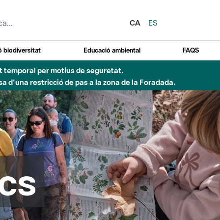
CA
ES
 biodiversitat
Educació ambiental
FAQS
Besòs per pluges intenses.
cs