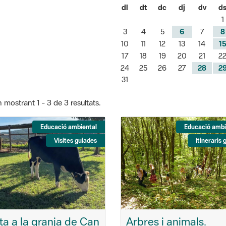
dl
dt
dc
dj
dv
d
1
3
4
5
6
7
8
10
11
12
13
14
1
17
18
19
20
21
2
24
25
26
27
28
2
31
 mostrant 1 - 3 de 3 resultats.
Educació ambiental
Educació ambi
Visites guiades
Itineraris 
ita a la granja de Can
Arbres i animals.