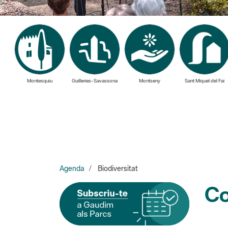
Montesquiu
Guilleries-Savassona
Montseny
Sant Miquel del Fai
Agenda
Biodiversitat
Co