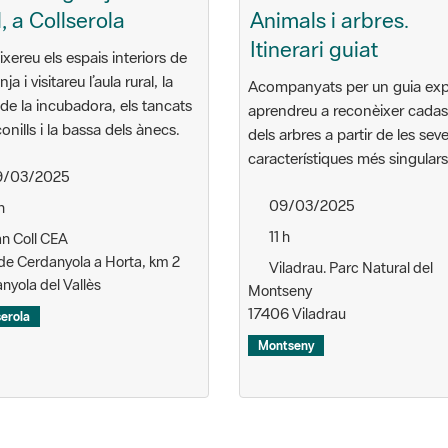
l, a Collserola
Animals i arbres.
Itinerari guiat
xereu els espais interiors de
nja i visitareu l’aula rural, la
Acompanyats per un guia exp
de la incubadora, els tancats
aprendreu a reconèixer cada
conills i la bassa dels ànecs.
dels arbres a partir de les sev
característiques més singulars
/03/2025
09/03/2025
h
11 h
n Coll CEA
 de Cerdanyola a Horta, km 2
Viladrau. Parc Natural del
nyola del Vallès
Montseny
17406 Viladrau
serola
Montseny