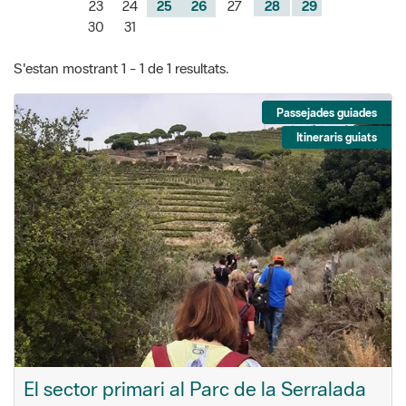
S'estan mostrant 1 - 1 de 1 resultats.
Passejades guiades
Itineraris guiats
El sector primari al Parc de la Serralada
de Marina
Descobrirem l’existència del sector primari dins de l’espai
natural protegit i la seva interrelació,