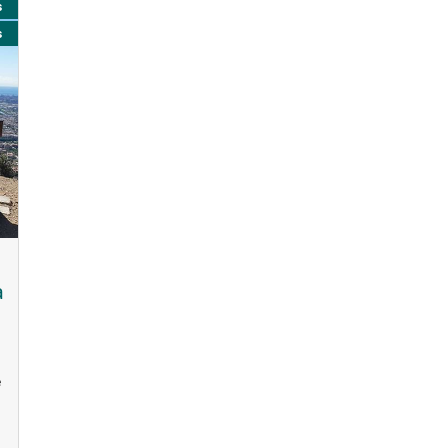
s
s
a
e