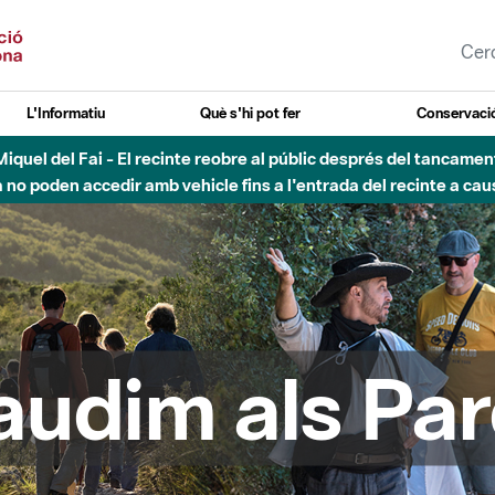
L'Informatiu
Què s'hi pot fer
Conservació
uvial Besòs - Activació de la Fase d'Alerta del Parc Fluvial del 
Tancats els accessos al Parc.
audim als Par