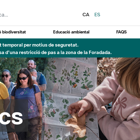
CA
ES
 biodiversitat
Educació ambiental
FAQS
Besòs per pluges intenses.
cs