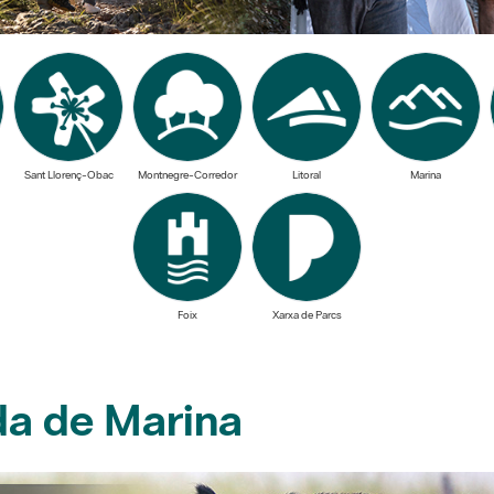
Sant Llorenç-Obac
Montnegre-Corredor
Litoral
Marina
Foix
Xarxa de Parcs
da de Marina