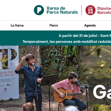
Salta al contingut principal
La Xarxa
Parcs
Agenda
6 d'agost - Parc Fl
G