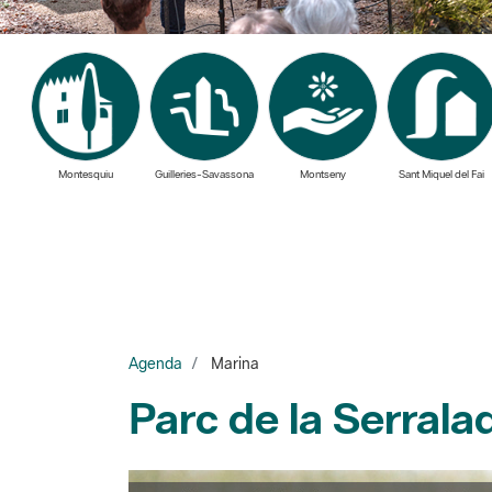
Montesquiu
Guilleries-Savassona
Montseny
Sant Miquel del Fai
Agenda
Marina
Parc de la Serrala