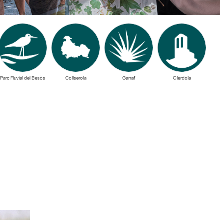
Parc Fluvial del Besòs
Collserola
Garraf
Olèrdola