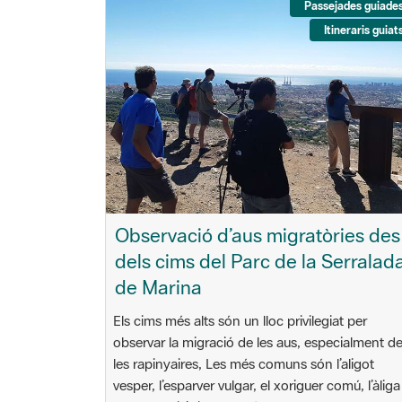
Passejades guiade
Itineraris guiat
Observació d’aus migratòries des
dels cims del Parc de la Serralad
de Marina
Els cims més alts són un lloc privilegiat per
observar la migració de les aus, especialment d
les rapinyaires, Les més comuns són l’aligot
vesper, l’esparver vulgar, el xoriguer comú, l’àliga