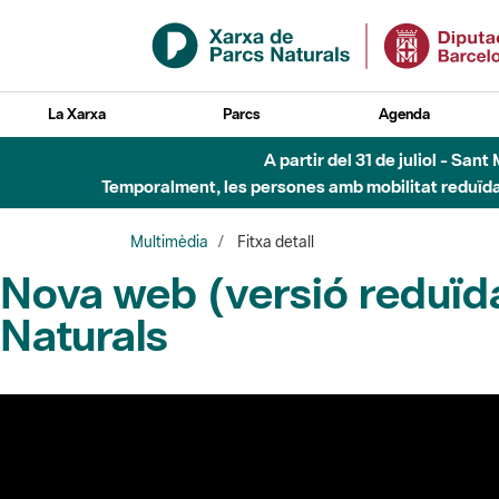
Salta al contingut principal
La Xarxa
Parcs
Agenda
A partir del 31 de juliol - Sa
Temporalment, les persones amb mobilitat reduïda n
Multimèdia
Fitxa detall
Nova web (versió reduïda
Naturals