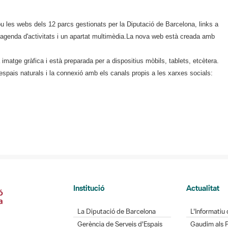
u les webs dels 12 parcs gestionats per la Diputació de Barcelona, links a
l'agenda d'activitats i un apartat multimèdia.La nova web està creada amb
 imatge gràfica i està preparada per a dispositius mòbils, tablets, etcètera.
espais naturals i la connexió amb els canals propis a les xarxes socials:
Institució
Actualitat
La Diputació de Barcelona
L'Informatiu 
Gerència de Serveis d'Espais
Gaudim als 