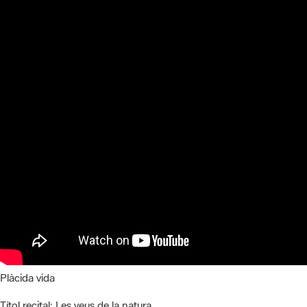
Plàcida vida
Títol recital:
Les veus de la natura