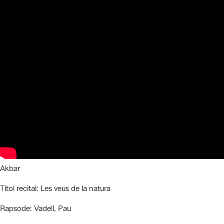
Akbar
Títol recital:
Les veus de la natura
Rapsode:
Vadell, Pau