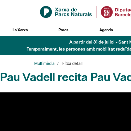
Salta al contingut principal
La Xarxa
Parcs
Agenda
A partir del 31 de juliol - Sa
Temporalment, les persones amb mobilitat reduïda n
Multimèdia
Fitxa detall
Pau Vadell recita Pau Vad