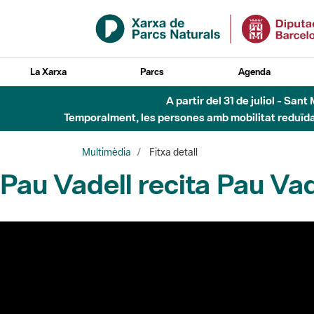
Salta al contingut principal
La Xarxa
Parcs
Agenda
A partir del 31 de juliol - Sa
Temporalment, les persones amb mobilitat reduïda n
Multimèdia
Fitxa detall
Pau Vadell recita Pau Vad