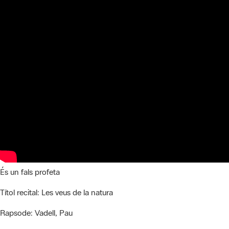
És un fals profeta
Títol recital:
Les veus de la natura
Rapsode:
Vadell, Pau