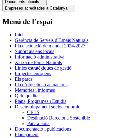
Documents oficials
Empreses acreditades a Catalunya
Menú de l'espai
Inici
Gerència de Serveis d'Espais Naturals
Pla d'actuació de mandat 2024-2027
Suport als ens locals
Informació administrativa
Xarxa de Parcs Naturals
Línies estratègiques de gestió
Projectes europeus
Els parcs
Pla d’objectius i actuacions
Memòries i informes
Q de qualitat
Plans, Programes i Estudis
Desenvolupament socioeconòmic
CETS
Destinació Barcelona Sostenible
Parc a taula
Documentació i publicacions
Planejament