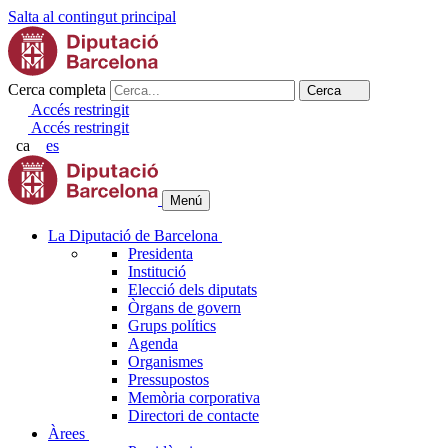
Salta al contingut principal
Cerca completa
Cerca
Accés restringit
Accés restringit
ca
es
Menú
La Diputació de Barcelona
Presidenta
Institució
Elecció dels diputats
Òrgans de govern
Grups polítics
Agenda
Organismes
Pressupostos
Memòria corporativa
Directori de contacte
Àrees