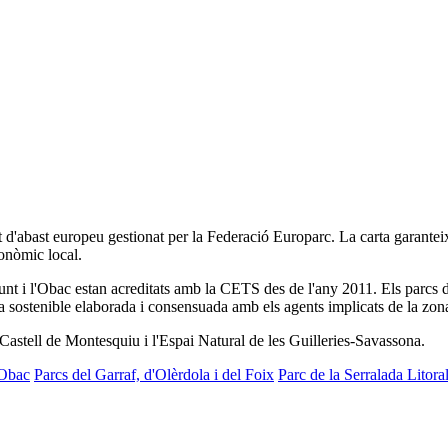
bast europeu gestionat per la Federació Europarc. La carta garanteix un
onòmic local.
t i l'Obac estan acreditats amb la CETS des de l'any 2011. Els parcs del
ca sostenible elaborada i consensuada amb els agents implicats de la zon
 Castell de Montesquiu i l'Espai Natural de les Guilleries-Savassona.
'Obac
Parcs del Garraf, d'Olèrdola i del Foix
Parc de la Serralada Litora