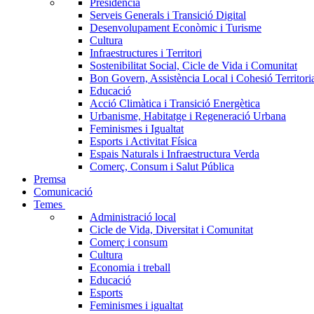
Presidència
Serveis Generals i Transició Digital
Desenvolupament Econòmic i Turisme
Cultura
Infraestructures i Territori
Sostenibilitat Social, Cicle de Vida i Comunitat
Bon Govern, Assistència Local i Cohesió Territori
Educació
Acció Climàtica i Transició Energètica
Urbanisme, Habitatge i Regeneració Urbana
Feminismes i Igualtat
Esports i Activitat Física
Espais Naturals i Infraestructura Verda
Comerç, Consum i Salut Pública
Premsa
Comunicació
Temes
Administració local
Cicle de Vida, Diversitat i Comunitat
Comerç i consum
Cultura
Economia i treball
Educació
Esports
Feminismes i igualtat