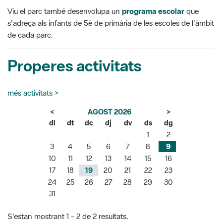
Viu el parc també desenvolupa un
programa escolar
que
s'adreça als infants de 5è de primària de les escoles de l'àmbit
de cada parc.
Properes activitats
més activitats >
<
AGOST 2026
>
dl
dt
dc
dj
dv
ds
dg
1
2
3
4
5
6
7
8
9
10
11
12
13
14
15
16
17
18
19
20
21
22
23
24
25
26
27
28
29
30
31
S'estan mostrant 1 - 2 de 2 resultats.