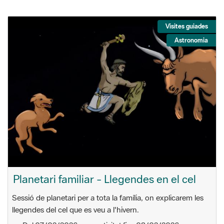
Visites guiades
Astronomia
Planetari familiar - Llegendes en el cel
Sessió de planetari per a tota la família, on explicarem les
llegendes del cel que es veu a l'hivern.