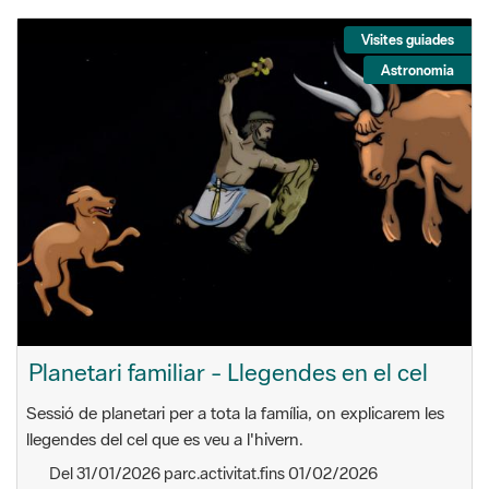
Visites guiades
Astronomia
Planetari familiar - Llegendes en el cel
Sessió de planetari per a tota la família, on explicarem les
llegendes del cel que es veu a l'hivern.
Del 31/01/2026 parc.activitat.fins 01/02/2026