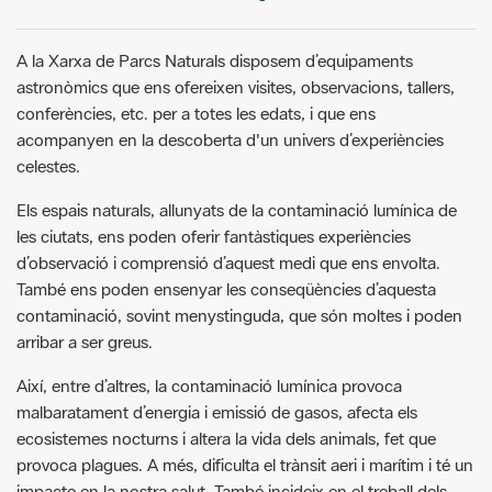
A la Xarxa de Parcs Naturals disposem d’equipaments
astronòmics que ens ofereixen visites, observacions, tallers,
conferències, etc. per a totes les edats, i que ens
acompanyen en la descoberta d'un univers d’experiències
celestes.
Els espais naturals, allunyats de la contaminació lumínica de
les ciutats, ens poden oferir fantàstiques experiències
d’observació i comprensió d’aquest medi que ens envolta.
També ens poden ensenyar les conseqüències d’aquesta
contaminació, sovint menystinguda, que són moltes i poden
arribar a ser greus.
Així, entre d’altres, la contaminació lumínica provoca
malbaratament d’energia i emissió de gasos, afecta els
ecosistemes nocturns i altera la vida dels animals, fet que
provoca plagues. A més, dificulta el trànsit aeri i marítim i té un
impacte en la nostra salut. També incideix en el treball dels