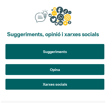
Suggeriments, opinió i xarxes socials
Suggeriments
Opina
Xarxes socials