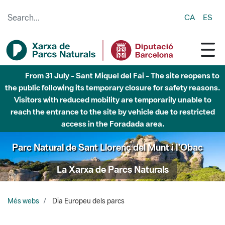
Skip to Main Content
CA
ES
From 31 July - Sant Miquel del Fai - The site reopens to
the public following its temporary closure for safety reasons.
Visitors with reduced mobility are temporarily unable to
reach the entrance to the site by vehicle due to restricted
access in the Foradada area.
Parc Natural de Sant Llorenç del Munt i l'Obac
La Xarxa de Parcs Naturals
Més webs
Dia Europeu dels parcs