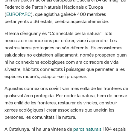
Federació de Parcs Naturals i Nacionals d’Europa
(
EUROPARC
), que aglutina gairebé 400 membres
pertanyents a 36 estats, celebra aquesta efemèride.
El lema d’enguany és "Connectats per la natura". Tots
necessitem connexions per créixer, viure i aprendre. Les
nostres àrees protegides no són diferents. Els ecosistemes
saludables no existeixen aïlladament, només prosperen quan
hi ha connexions ecològiques com ara corredors de vida
silvestre, hàbitats connectats i paisatges que permeten a les
espècies moure's, adaptar-se i prosperar.
Aquestes connexions sovint van més enllà de les fronteres de
qualsevol àrea protegida. Per nodrir la natura, hem de pensar
més enllà de les fronteres, restaurar els vincles, construir
xarxes ecològiques i crear associacions que uneixin les
persones, les comunitats i la natura.
A Catalunya, hi ha una vintena de
parcs naturals
i 184 espais