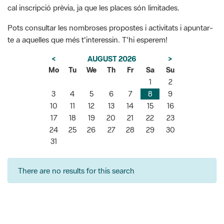
cal inscripció prèvia, ja que les places són limitades.
Pots consultar les nombroses propostes i activitats i apuntar-
te a aquelles que més t'interessin. T'hi esperem!
<
AUGUST 2026
>
Mo
Tu
We
Th
Fr
Sa
Su
1
2
3
4
5
6
7
8
9
10
11
12
13
14
15
16
17
18
19
20
21
22
23
24
25
26
27
28
29
30
31
There are no results for this search