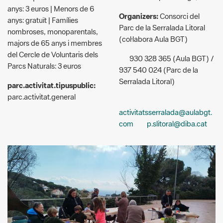
Parc de la Serralada Litoral
nombroses, monoparentals,
(col·labora Aula BGT)
majors de 65 anys i membres
del Cercle de Voluntaris dels
930 328 365 (Aula BGT) /
Parcs Naturals: 3 euros
937 540 024 (Parc de la
Serralada Litoral)
parc.activitat.tipuspublic:
parc.activitat.general
activitatsserralada@aulabgt.
com
p.slitoral@diba.cat