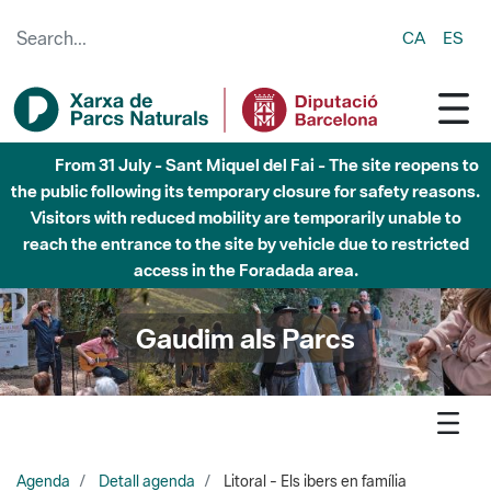
Skip to Main Content
CA
ES
Fins al desembre de 2026 - Parc Fluvial Besòs -
Afectacions a la llera del Parc Fluvial del Besòs degut a
obres de construcció d'una passera sobre el riu
Gaudim als Parcs
Agenda
Detall agenda
Litoral - Els ibers en família