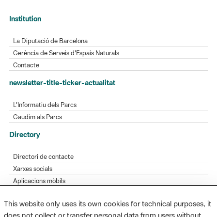
La Diputació de Barcelona
Gerència de Serveis d'Espais Naturals
Contacte
newsletter-title-ticker-actualitat
L'Informatiu dels Parcs
Gaudim als Parcs
Directory
Directori de contacte
Xarxes socials
Aplicacions mòbils
Bústia de suggeriments
Opineu sobre els parcs
This website only uses its own cookies for technical purposes, it
does not collect or transfer personal data from users without