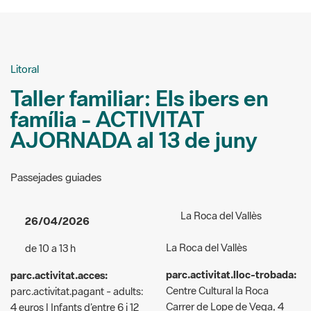
Litoral
Taller familiar: Els ibers en
família - ACTIVITAT
AJORNADA al 13 de juny
Passejades guiades
La Roca del Vallès
26/04/2026
La Roca del Vallès
de 10 a 13 h
parc.activitat.lloc-trobada:
parc.activitat.acces:
Centre Cultural la Roca
parc.activitat.pagant - adults:
Carrer de Lope de Vega, 4
4 euros | Infants d’entre 6 i 12
anys: 3 euros | Menors de 6
Organizers:
Consorci del
anys: gratuït | Famílies