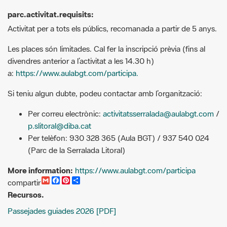
Activitat per a tots els públics, recomanada a partir de 5 anys.
Les places són limitades. Cal fer la inscripció prèvia (fins al
divendres anterior a l’activitat a les 14.30 h)
a:
https://www.aulabgt.com/participa.
Si teniu algun dubte, podeu contactar amb l’organització:
Per correu electrònic:
activitatsserralada@aulabgt.com
/
p.slitoral@diba.cat
Per telèfon: 930 328 365 (Aula BGT) / 937 540 024
(Parc de la Serralada Litoral)
More information:
https://www.aulabgt.com/participa
G
F
P
C
compartir
m
a
i
o
Recursos.
a
c
n
m
i
e
t
p
Passejades guiades 2026 [PDF]
l
b
e
a
o
r
r
o
e
t
k
s
i
t
r