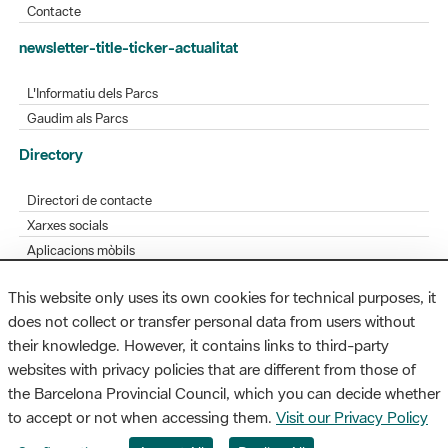
L'Informatiu dels Parcs
Gaudim als Parcs
Directory
Directori de contacte
Xarxes socials
Aplicacions mòbils
Bústia de suggeriments
Opineu sobre els parcs
This website only uses its own cookies for technical purposes, it
does not collect or transfer personal data from users without
their knowledge. However, it contains links to third-party
MAPA WEB
AVÍS LEGAL
ACCESSIBILITAT
websites with privacy policies that are different from those of
the Barcelona Provincial Council, which you can decide whether
Diputació de Barcelona. Edifici Llacuna, 1a planta. Badajoz, 49. 08005
to accept or not when accessing them.
Visit our Privacy Policy
Barcelona. Tel. 934 022 428 / xarxaparcs@diba.cat