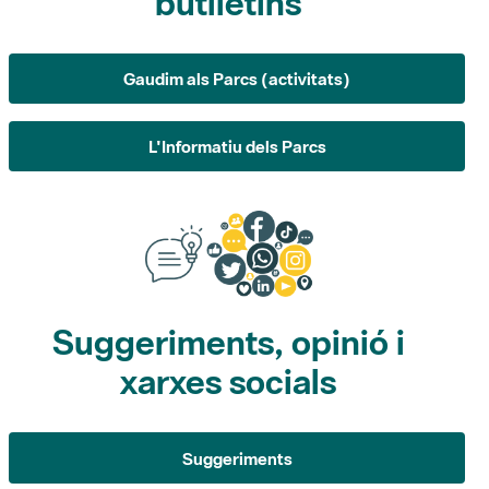
Gaudim als Parcs (activitats)
L'Informatiu dels Parcs
Suggeriments, opinió i
xarxes socials
Suggeriments
Opina