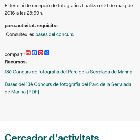
parc.activitat.requisits:
Consulteu les
bases del concurs.
G
F
P
C
compartir
m
a
i
o
Recursos.
a
c
n
m
i
e
t
p
13è Concurs de fotografia del Parc de la Serralada de Marina
l
b
e
a
o
r
r
o
e
t
Bases del 13è Concurs de fotografia del Parc de la Serralada
k
s
i
de Marina [PDF]
t
r
Cercador d'activitats