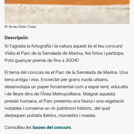
© Arnau Soler Costa
Descripció:
Si t’agrada la fotografia i la natura aquest és el teu concurs!
Visita el Parc de la Serralada de Marina, fes fotos i participa.
Pots guanyar premis de fins a 300€!
El tema del concurs és el Parc de la Serralada de Marina. Una
terra antiga i viva. Encerclat per grans nuclis urbans,
desenvolupa un paper fonamental com a espai verd, educatiu
i de lleure dins de l’Àrea Metropolitana. Malgrat aquesta
pressió humana, el Parc presenta una fauna i una vegetació
notables i conserva un ric patrimoni històric, del qual
destaquen poblats ibèrics, monestirs i masies.
Consulteu les
bases del concurs
.
El termini de recepció de fotografies finalitza el 31 de maig de
2016 a les 23:59h.