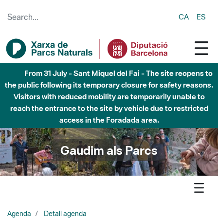
Skip to Main Content
CA
ES
Fins al desembre de 2026 - Parc Fluvial Besòs -
Afectacions a la llera del Parc Fluvial del Besòs degut a
obres de construcció d'una passera sobre el riu
Gaudim als Parcs
Agenda
Detall agenda
Marina- 13è Concurs fotogràfic del Parc de la Serralada de
Marina