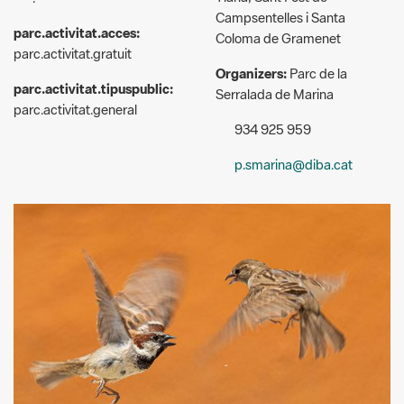
parc.activitat.gratuit
Organizers:
Parc de la
parc.activitat.tipuspublic:
Serralada de Marina
parc.activitat.general
934 925 959
p.smarina@diba.cat