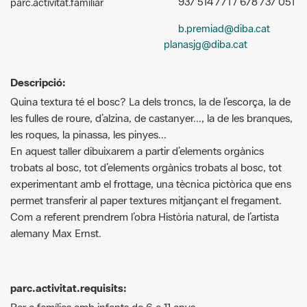
937 514 771 / 678 737 051
parc.activitat.familiar
b.premiad@diba.cat
planasjg@diba.cat
Descripció:
Quina textura té el bosc? La dels troncs, la de l’escorça, la de
les fulles de roure, d’alzina, de castanyer..., la de les branques,
les roques, la pinassa, les pinyes...
En aquest taller dibuixarem a partir d’elements orgànics
trobats al bosc, tot d’elements orgànics trobats al bosc, tot
experimentant amb el frottage, una tècnica pictòrica que ens
permet transferir al paper textures mitjançant el fregament.
Com a referent prendrem l’obra Història natural, de l’artista
alemany Max Ernst.
parc.activitat.requisits:
Per a famílies amb infants de 6 a 11 anys.