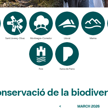
Sant Llorenç-Obac
Montnegre-Corredor
Litoral
Marina
Foix
Xarxa de Parcs
nservació de la biodiver
<
MARCH 2026
Mo
Tu
We
Th
Fr
S