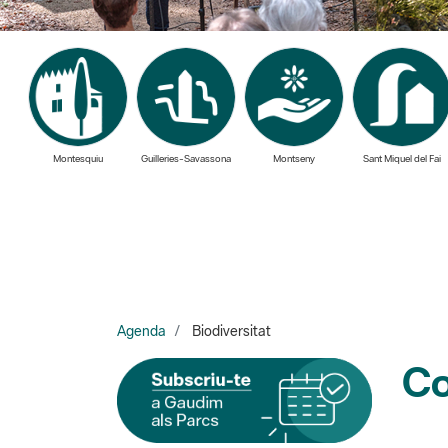
Montesquiu
Guilleries-Savassona
Montseny
Sant Miquel del Fai
Agenda
Biodiversitat
Co
I cada dimarts rebràs les