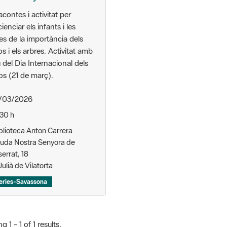
contes i activitat per
ienciar els infants i les
ies de la importància dels
s i els arbres. Activitat amb
 del Dia Internacional dels
s (21 de març).
/03/2026
.30 h
blioteca Anton Carrera
uda Nostra Senyora de
errat, 18
ulià de Vilatorta
leries-Savassona
 1 - 1 of 1 results.