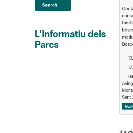
Conta
consc
famíl
bosco
L'Informatiu dels
motiu
Parcs
Bosco
13
17
Bi
Aving
Monts
Sant J
Guil
Showing