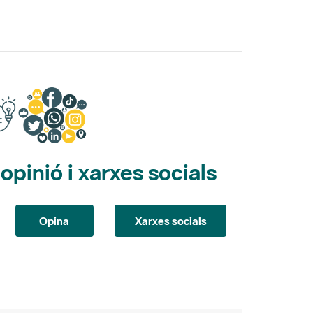
pinió i xarxes socials
Opina
Xarxes socials