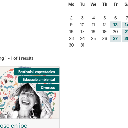
2
3
4
5
6
7
9
10
11
12
13
1
16
17
18
19
20
2
23
24
25
26
27
2
30
31
 1 - 1 of 1 results.
Festivals i espectacles
Educació ambiental
Diversos
bosc en joc