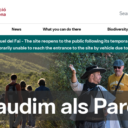
News
What you can do there
Biodiversit
esòs - Afectacions a la llera del Parc Fluvial del Besòs degut a
audim als Par