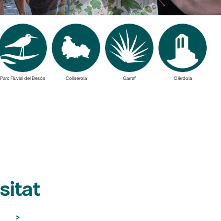
Parc Fluvial del Besòs
Collserola
Garraf
Olèrdola
sitat
>
a
Su