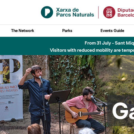
Skip to Main Content
The Network
Parks
Events Guide
Fins al desembre de 2026 - Parc Fluvial B
G