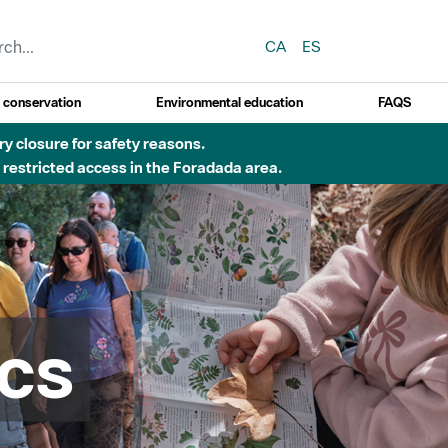
CA
ES
y conservation
Environmental education
FAQS
 obres de construcció d'una passera sobre el riu
cs