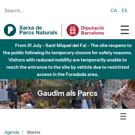
Skip to Main Content
CA
ES
Fins al desembre de 2026 - Parc Fluvial Besòs -
Afectacions a la llera del Parc Fluvial del Besòs degut a
obres de construcció d'una passera sobre el riu
Gaudim als Parcs
Agenda
Marina
Parc de la Serralada de