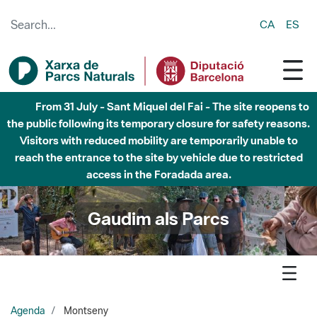
Skip to Main Content
CA
ES
Fins al desembre de 2026 - Parc Fluvial Besòs -
Afectacions a la llera del Parc Fluvial del Besòs degut a
obres de construcció d'una passera sobre el riu
Gaudim als Parcs
Agenda
Montseny
Parc Natural del