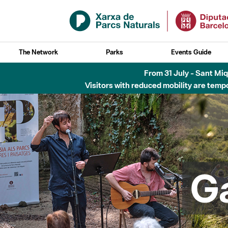
Skip to Main Content
The Network
Parks
Events Guide
Fins al desembre de 2026 - Parc Fluvial B
G