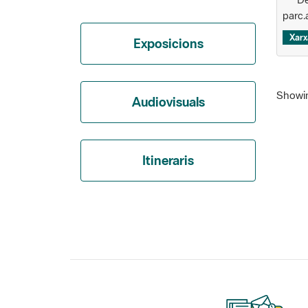
Xarx
Exposicions
Showing
Audiovisuals
Itineraris