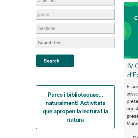
Search
IV 
d'E
El co
sessi
Parcs i biblioteques...
prese
naturalment! Activitats
const
que apropen la lectura i la
prese
natura
Manre
De
parc.