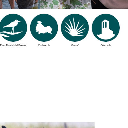
Parc Fluvial del Besòs
Collserola
Garraf
Olèrdola