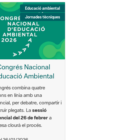
Educació ambiental
Jornades tècniques
Congrés Nacional
ducació Ambiental
ngrés combina quatre
ons en línia amb una
ncial, per debatre, compartir i
ruir plegats. La
sessió
ncial del 26 de febrer
a
sa clourà el procés.
l 26/01/2026
activitat.fins 26/02/2026