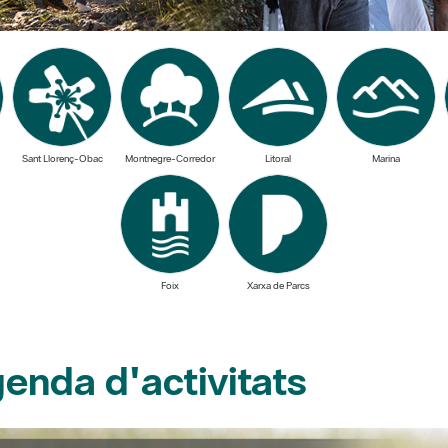
Sant Llorenç-Obac
Montnegre-Corredor
Litoral
Marina
Foix
Xarxa de Parcs
enda d'activitats