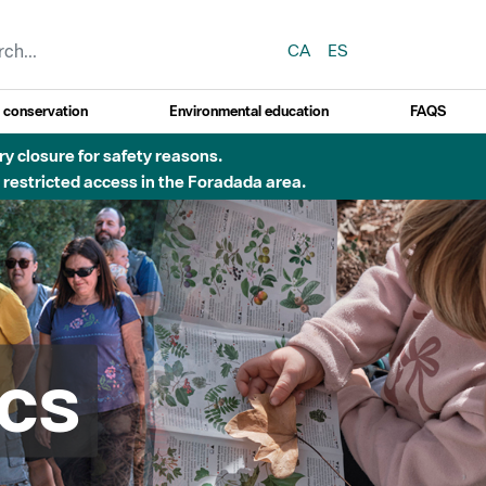
CA
ES
y conservation
Environmental education
FAQS
 obres de construcció d'una passera sobre el riu
cs