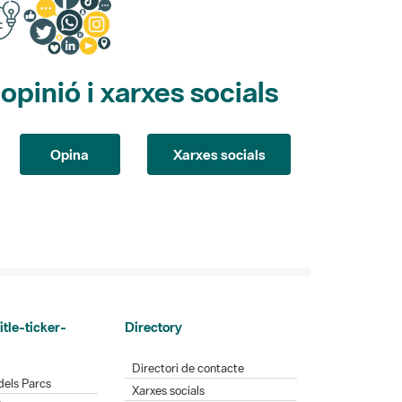
pinió i xarxes socials
Opina
Xarxes socials
itle-ticker-
Directory
Directori de contacte
dels Parcs
Xarxes socials
Parcs
Aplicacions mòbils