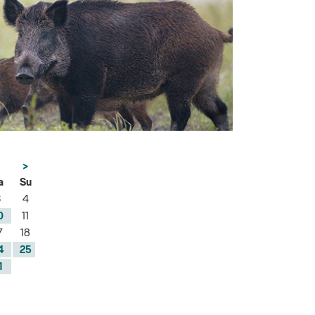
>
a
Su
3
4
0
11
7
18
4
25
1