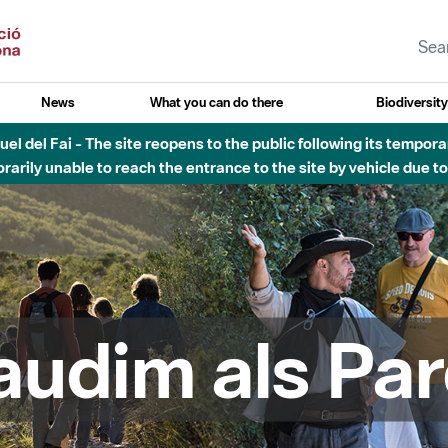
News
What you can do there
Biodiversit
esòs - Afectacions a la llera del Parc Fluvial del Besòs degut a
audim als Par