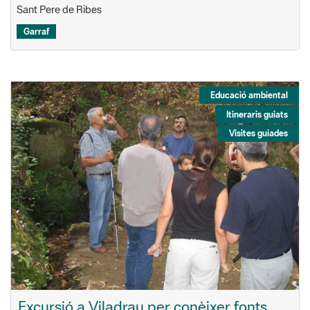
Sant Pere de Ribes
Garraf
Educació ambiental
Itineraris guiats
Visites guiades
Excursió a Viladrau per conèixer fonts