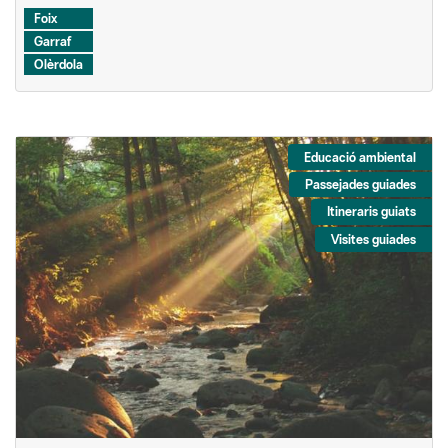
Foix
Garraf
Olèrdola
Educació ambiental
Passejades guiades
Itineraris guiats
Visites guiades