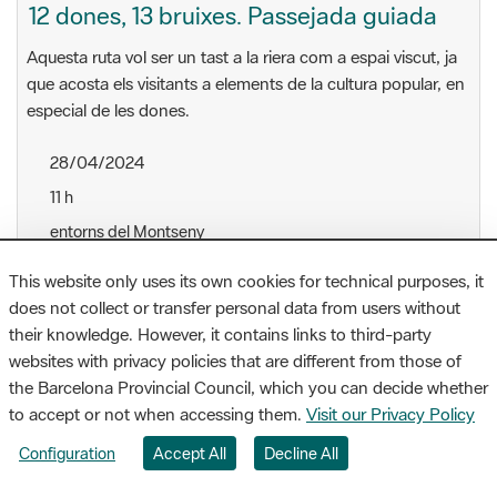
12 dones, 13 bruixes. Passejada guiada
Aquesta ruta vol ser un tast a la riera com a espai viscut, ja
que acosta els visitants a elements de la cultura popular, en
especial de les dones.
28/04/2024
11 h
entorns del Montseny
17401 Arbúcies
This website only uses its own cookies for technical purposes, it
Montseny
does not collect or transfer personal data from users without
their knowledge. However, it contains links to third-party
websites with privacy policies that are different from those of
the Barcelona Provincial Council, which you can decide whether
Concerts
to accept or not when accessing them.
Visit our Privacy Policy
Configuration
Accept All
Decline All