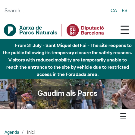
Skip to Main Content
CA
ES
Fins al desembre de 2026 - Parc Fluvial Besòs -
Afectacions a la llera del Parc Fluvial del Besòs degut a
obres de construcció d'una passera sobre el riu
Gaudim als Parcs
Agenda
Inici