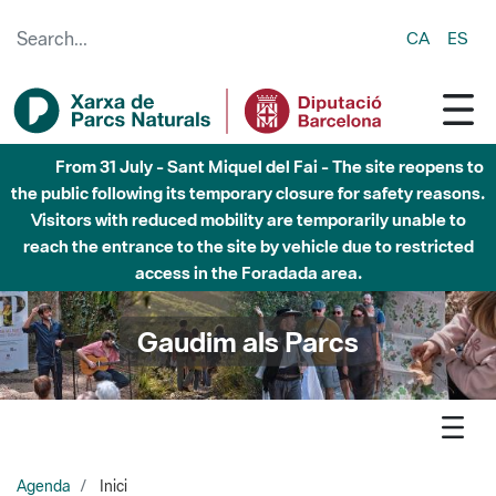
Skip to Main Content
CA
ES
Fins al desembre de 2026 - Parc Fluvial Besòs -
Afectacions a la llera del Parc Fluvial del Besòs degut a
obres de construcció d'una passera sobre el riu
Gaudim als Parcs
Agenda
Inici