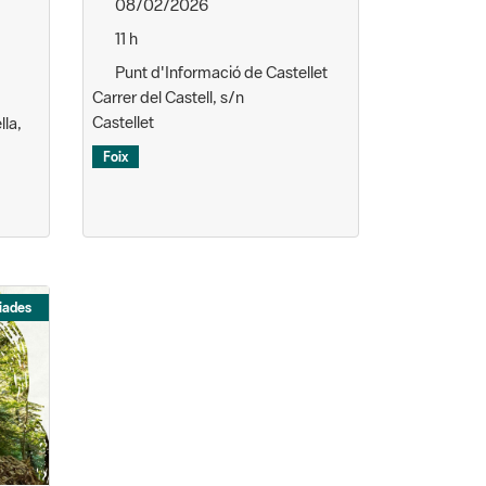
08/02/2026
11 h
Punt d'Informació de Castellet
Carrer del Castell, s/n
Castellet
lla,
Foix
iades