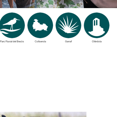
Parc Fluvial del Besòs
Collserola
Garraf
Olèrdola