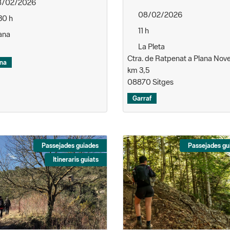
/02/2026
08/02/2026
30 h
11 h
ana
La Pleta
Ctra. de Ratpenat a Plana Nove
na
km 3,5
08870 Sitges
Garraf
Passejades guiades
Passejades gu
Itineraris guiats