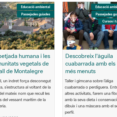
Educació ambiental
Educació ambi
Passejades guiades
Passejades gu
Cursos i t
petjada humana i les
Descobreix l'àguila
unitats vegetals de
cuabarrada amb els
vall de Montalegre
més menuts
ll, un indret força desconegut
Taller i gimcana sobre l’àliga
a, s’estructura al voltant de la
cuabarrada o perdiguera. Ent
 del mateix nom que recull les
altres activitats, farem una fit
s del vessant marítim de la
amb la seva dieta i conservaci
ria.
dibuix i una màscara amb el s
perfil.