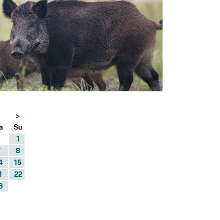
>
a
Su
1
7
8
4
15
1
22
8