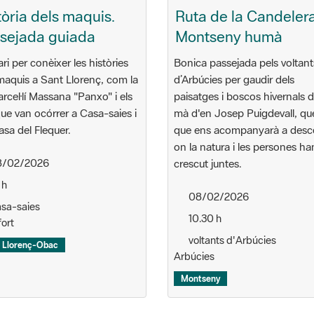
tòria dels maquis.
Ruta de la Candelera
sejada guiada
Montseny humà
ari per conèixer les històries
Bonica passejada pels voltant
maquis a Sant Llorenç, com la
d’Arbúcies per gaudir dels
rcel·lí Massana "Panxo" i els
paisatges i boscos hivernals d
que van ocórrer a Casa-saies i
mà d'en Josep Puigdevall, qu
casa del Flequer.
que ens acompanyarà a desco
on la natura i les persones ha
/02/2026
crescut juntes.
 h
08/02/2026
sa-saies
10.30 h
ort
voltants d'Arbúcies
 Llorenç-Obac
Arbúcies
Montseny