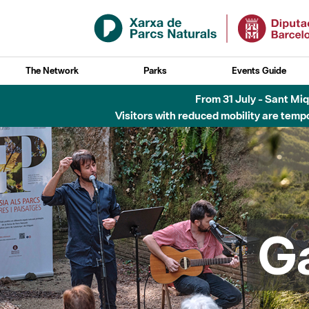
Skip to Main Content
The Network
Parks
Events Guide
6 d'agost - Parc Fl
G