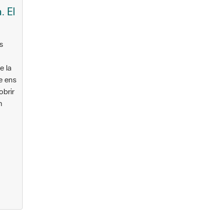
. El
s
e la
e ens
brir
n