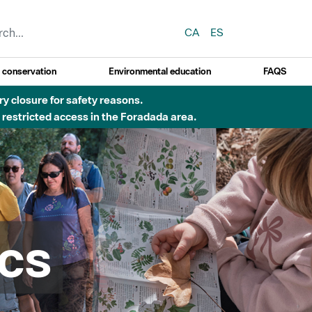
CA
ES
y conservation
Environmental education
FAQS
Besòs per pluges intenses.
cs