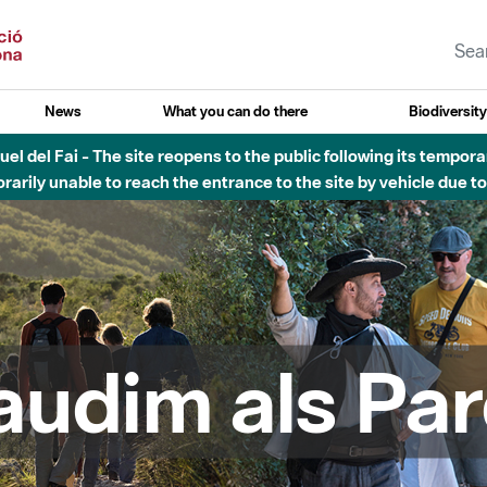
News
What you can do there
Biodiversit
uvial Besòs - Activació de la Fase d'Alerta del Parc Fluvial del 
Tancats els accessos al Parc.
audim als Par