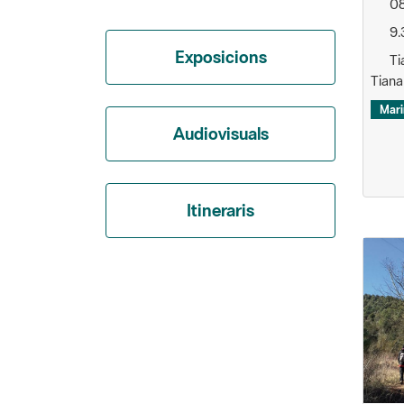
08
9.
Exposicions
Ti
Tiana
Mari
Audiovisuals
Itineraris