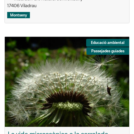
17406 Viladrau
Montseny
Educació ambiental
Passejades guiades
La vida microscòpica a la serralada