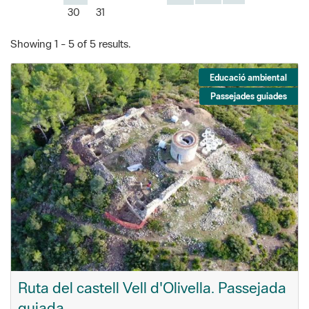
30
31
Showing 1 - 5 of 5 results.
Educació ambiental
Passejades guiades
Ruta del castell Vell d'Olivella. Passejada
guiada