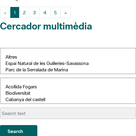
«
1
2
3
4
5
»
Cercador multimèdia
Search