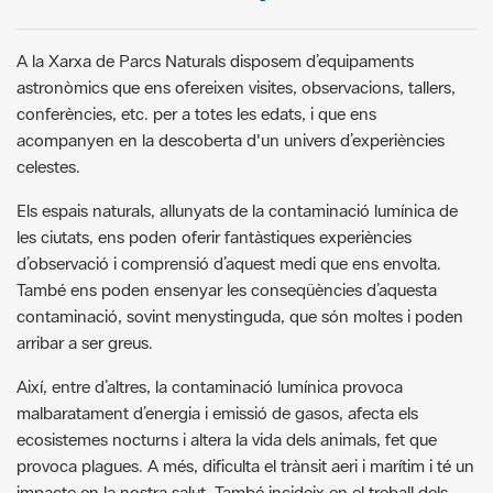
A la Xarxa de Parcs Naturals disposem d’equipaments
astronòmics que ens ofereixen visites, observacions, tallers,
conferències, etc. per a totes les edats, i que ens
acompanyen en la descoberta d'un univers d’experiències
celestes.
Els espais naturals, allunyats de la contaminació lumínica de
les ciutats, ens poden oferir fantàstiques experiències
d’observació i comprensió d’aquest medi que ens envolta.
També ens poden ensenyar les conseqüències d’aquesta
contaminació, sovint menystinguda, que són moltes i poden
arribar a ser greus.
Així, entre d’altres, la contaminació lumínica provoca
malbaratament d’energia i emissió de gasos, afecta els
ecosistemes nocturns i altera la vida dels animals, fet que
provoca plagues. A més, dificulta el trànsit aeri i marítim i té un
impacte en la nostra salut. També incideix en el treball dels