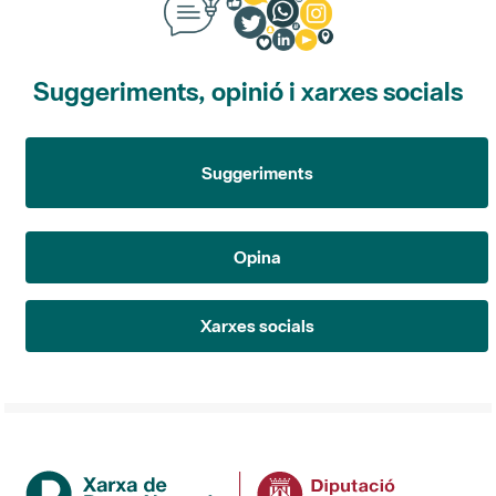
Suggeriments, opinió i xarxes socials
Suggeriments
Opina
Xarxes socials