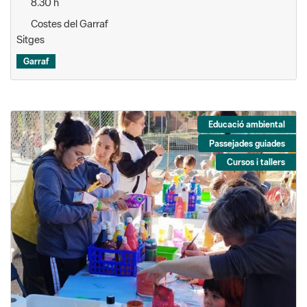
8.30 h
Costes del Garraf
Sitges
Garraf
Educació ambiental
Passejades guiades
Cursos i tallers