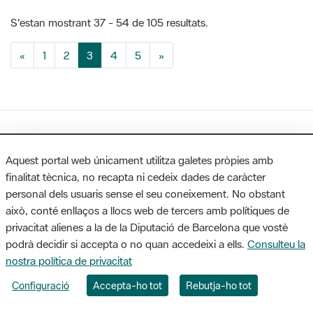
S'estan mostrant 37 - 54 de 105 resultats.
«
1
2
3
4
5
»
Aquest portal web únicament utilitza galetes pròpies amb
finalitat tècnica, no recapta ni cedeix dades de caràcter
personal dels usuaris sense el seu coneixement. No obstant
això, conté enllaços a llocs web de tercers amb polítiques de
privacitat alienes a la de la Diputació de Barcelona que vostè
Subscriu-te als nostres
podrà decidir si accepta o no quan accedeixi a ells.
Consulteu la
butlletins
nostra política de privacitat
Configuració
Accepta-ho tot
Rebutja-ho tot