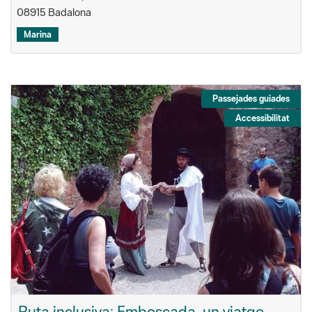
08915 Badalona
Marina
Passejades guiades
Accessibilitat
Ruta inclusiva: Emboscada, un viatge