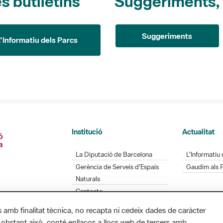
s butlletins
Suggeriments, o
Suggeriments
L'Informatiu dels Parcs
Institució
Actualitat
La Diputació de Barcelona
L'Informatiu 
Gerència de Serveis d'Espais
Gaudim als 
Naturals
Contacte
s amb finalitat tècnica, no recapta ni cedeix dades de caràcter
 obstant això, conté enllaços a llocs web de tercers amb