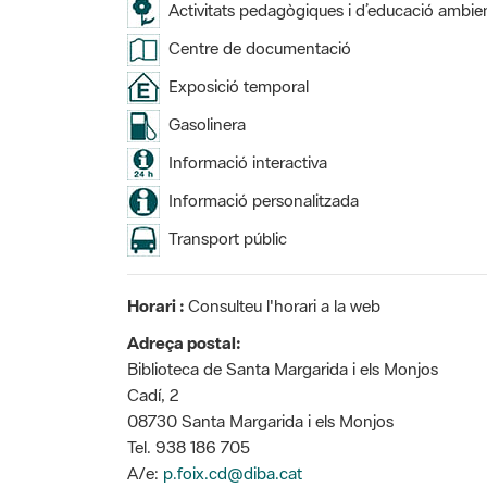
Activitats pedagògiques i d’educació ambien
Centre de documentació
Exposició temporal
Gasolinera
Informació interactiva
Informació personalitzada
Transport públic
Horari :
Consulteu l'horari a la web
Adreça postal:
Biblioteca de Santa Margarida i els Monjos
Cadí, 2
08730 Santa Margarida i els Monjos
Tel. 938 186 705
A/e:
p.foix.cd@diba.cat