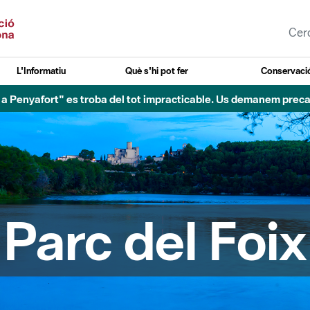
L'Informatiu
Què s'hi pot fer
Conservació
oix a Penyafort" es troba del tot impracticable. Us demanem precau
Parc del Foix