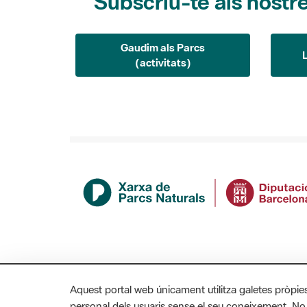
Subscriu-te als nostre
Gaudim als Parcs
(activitats)
Aquest portal web únicament utilitza galetes pròpie
personal dels usuaris sense el seu coneixement. No