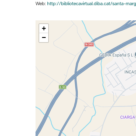
Web:
http://bibliotecavirtual.diba.cat/santa-mar
+
−