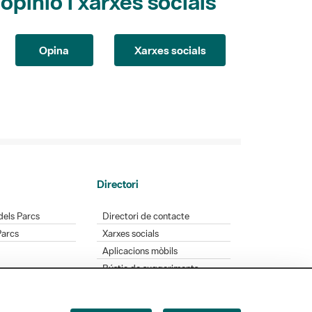
pinió i xarxes socials
Opina
Xarxes socials
Directori
dels Parcs
Directori de contacte
Parcs
Xarxes socials
Aplicacions mòbils
Bústia de suggeriments
Opineu sobre els parcs