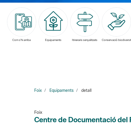
Com s'hi arriba
Equipaments
Itineraris senyalitzats
Conservació biodiversit
Foix
Equipaments
detall
Foix
Centre de Documentació del P