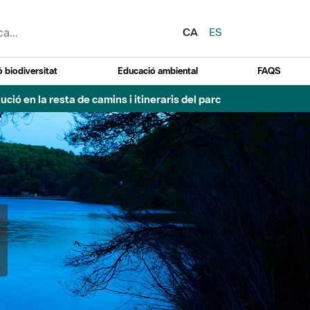
CA
ES
 biodiversitat
Educació ambiental
FAQS
ció en la resta de camins i itineraris del parc