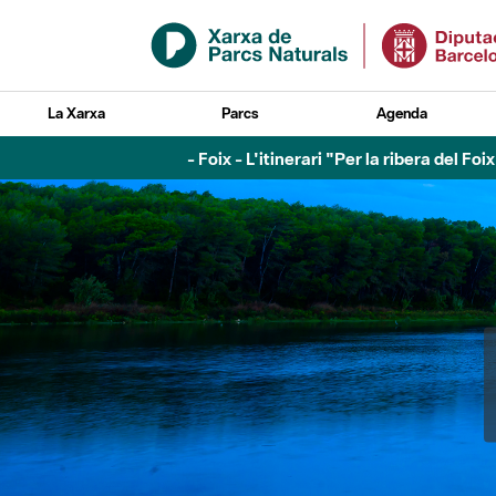
Salta al contingut principal
La Xarxa
Parcs
Agenda
- Foix - L'itinerari "Per la ribera del F