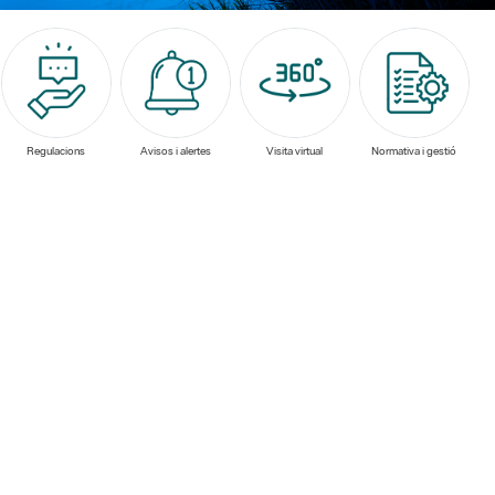
Regulacions
Avisos i alertes
Visita virtual
Normativa i gestió