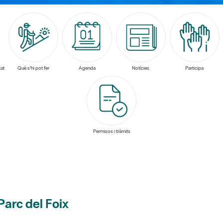
at
Què s'hi pot fer
Agenda
Notícies
Participa
Permisos i tràmits
arc del Foix