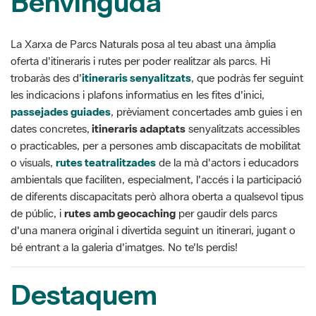
Benvinguda
La Xarxa de Parcs Naturals posa al teu abast una àmplia
oferta d'itineraris i rutes per poder realitzar als parcs. Hi
trobaràs des d'
itineraris senyalitzats
, que podràs fer seguint
les indicacions i plafons informatius en les fites d'inici,
passejades guiades
, prèviament concertades amb guies i en
dates concretes,
itineraris adaptats
senyalitzats accessibles
o practicables, per a persones amb discapacitats de mobilitat
o visuals,
rutes teatralitzades
de la mà d'actors i educadors
ambientals que faciliten, especialment, l'accés i la participació
de diferents discapacitats però alhora oberta a qualsevol tipus
de públic, i
rutes amb
geocaching
per gaudir dels parcs
d'una manera original i divertida seguint un itinerari, jugant o
bé entrant a la galeria d'imatges. No te'ls perdis!
Destaquem