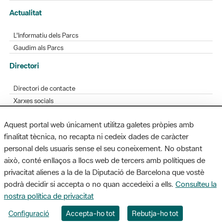
Actualitat
L'Informatiu dels Parcs
Gaudim als Parcs
Directori
Directori de contacte
Xarxes socials
Aplicacions mòbils
Aquest portal web únicament utilitza galetes pròpies amb
Bústia de suggeriments
finalitat tècnica, no recapta ni cedeix dades de caràcter
Opineu sobre els parcs
personal dels usuaris sense el seu coneixement. No obstant
això, conté enllaços a llocs web de tercers amb polítiques de
privacitat alienes a la de la Diputació de Barcelona que vostè
podrà decidir si accepta o no quan accedeixi a ells.
Consulteu la
MAPA WEB
AVÍS LEGAL
ACCESSIBILITAT
nostra política de privacitat
Diputació de Barcelona. Edifici Llacuna, 1a planta. Badajoz, 49. 08005
Configuració
Accepta-ho tot
Rebutja-ho tot
Barcelona. Tel. 934 022 428 / xarxaparcs@diba.cat