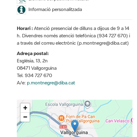
Informació personalitzada
Horari :
Atenció presencial de dilluns a dijous de 9 a 14
h. Divendres només atenció telefònica (934 727 670) i
a través del correu electrònic (p.montnegre@diba.cat)
Adreça postal:
Església, 13, 2n
08471 Vallgorguina
Tel. 934 727 670
A/e:
p.montnegre@diba.cat
+
−