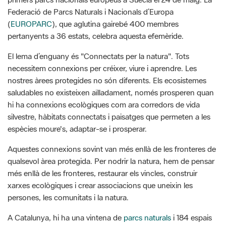
Federació de Parcs Naturals i Nacionals d’Europa
(
EUROPARC
), que aglutina gairebé 400 membres
pertanyents a 36 estats, celebra aquesta efemèride.
El lema d’enguany és "Connectats per la natura". Tots
necessitem connexions per créixer, viure i aprendre. Les
nostres àrees protegides no són diferents. Els ecosistemes
saludables no existeixen aïlladament, només prosperen quan
hi ha connexions ecològiques com ara corredors de vida
silvestre, hàbitats connectats i paisatges que permeten a les
espècies moure's, adaptar-se i prosperar.
Aquestes connexions sovint van més enllà de les fronteres de
qualsevol àrea protegida. Per nodrir la natura, hem de pensar
més enllà de les fronteres, restaurar els vincles, construir
xarxes ecològiques i crear associacions que uneixin les
persones, les comunitats i la natura.
A Catalunya, hi ha una vintena de
parcs naturals
i 184 espais