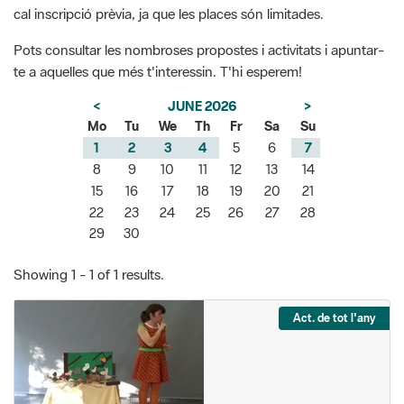
cal inscripció prèvia, ja que les places són limitades.
Pots consultar les nombroses propostes i activitats i apuntar-
te a aquelles que més t'interessin. T'hi esperem!
<
JUNE 2026
>
Mo
Tu
We
Th
Fr
Sa
Su
1
2
3
4
5
6
7
8
9
10
11
12
13
14
15
16
17
18
19
20
21
22
23
24
25
26
27
28
29
30
Showing 1 - 1 of 1 results.
Act. de tot l'any