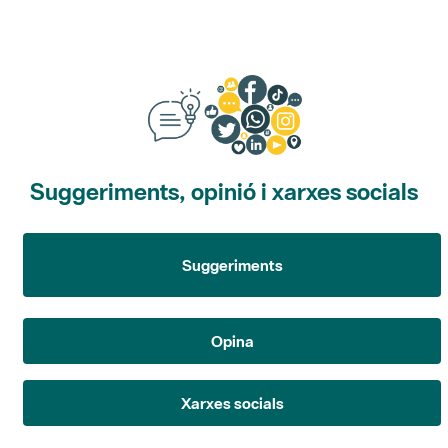
Suggeriments, opinió i xarxes socials
Suggeriments
Opina
Xarxes socials