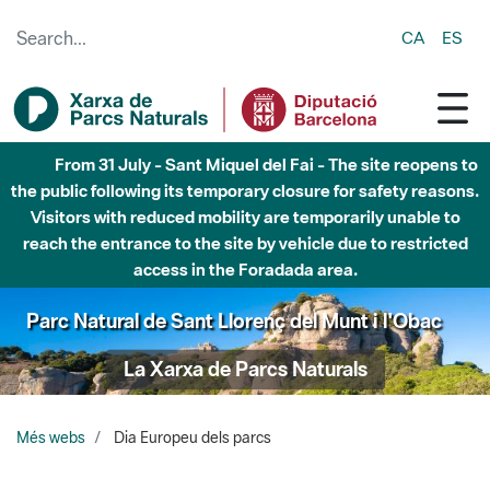
Skip to Main Content
CA
ES
From 31 July - Sant Miquel del Fai - The site reopens to
the public following its temporary closure for safety reasons.
Visitors with reduced mobility are temporarily unable to
reach the entrance to the site by vehicle due to restricted
access in the Foradada area.
Parc Natural de Sant Llorenç del Munt i l'Obac
La Xarxa de Parcs Naturals
Més webs
Dia Europeu dels parcs