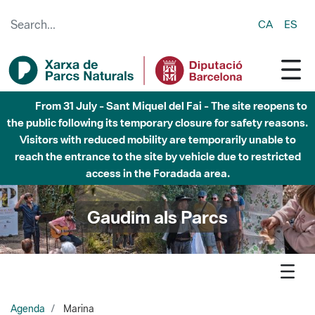
Skip to Main Content
CA
ES
5 d'agost - Parc Natural de Sant Llorenç del Munt i l
´Obac - Nivell 3 del Pla Alfa (perill molt alt d'incendi)
Gaudim als Parcs
Agenda
Marina
Parc de la Serralada de