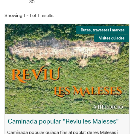
Rutes, travesses i marxes
Visites guiades
Caminada popular "Reviu les Maleses"
Caminada popular guiada fins al poblat de les Maleses i
visita teatralitzada per coneixer detalls i anècdotes dels
habitants del poblat 2300 anys enrere.