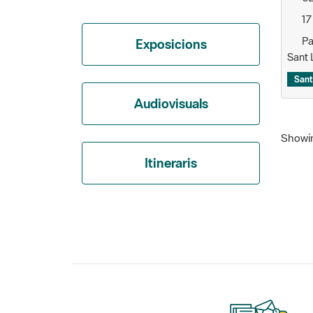
17
Pa
Exposicions
Sant 
Sant
Audiovisuals
Showing
Itineraris