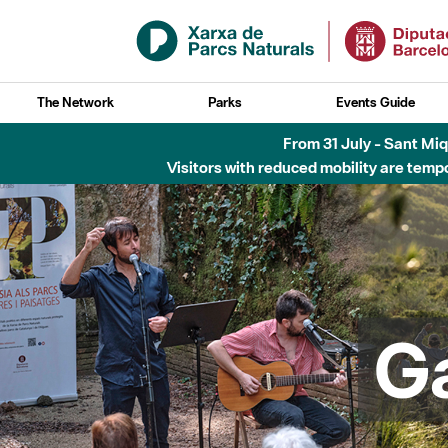
Skip to Main Content
The Network
Parks
Events Guide
Fins al desembre de 2026 - Parc Fluvial B
G