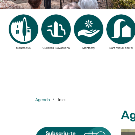
Montesquiu
Guilleries-Savassona
Montseny
Sant Miquel del Fai
Agenda
Inici
Ag