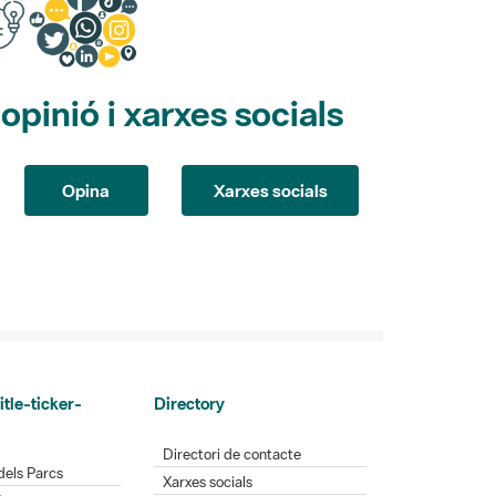
pinió i xarxes socials
Opina
Xarxes socials
itle-ticker-
Directory
Directori de contacte
dels Parcs
Xarxes socials
Parcs
Aplicacions mòbils