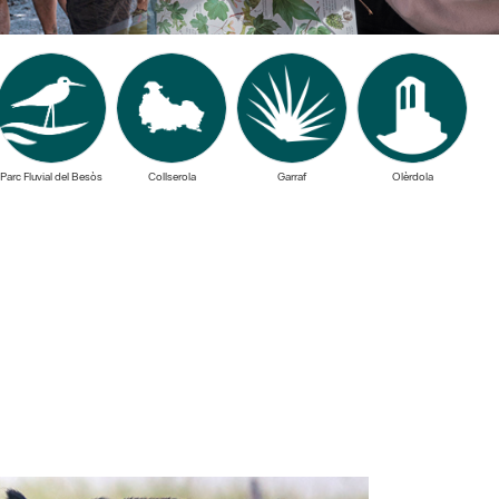
Parc Fluvial del Besòs
Collserola
Garraf
Olèrdola