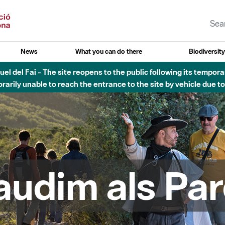
News
What you can do there
Biodiversit
esòs - Afectacions a la llera del Parc Fluvial del Besòs degut a
audim als Par