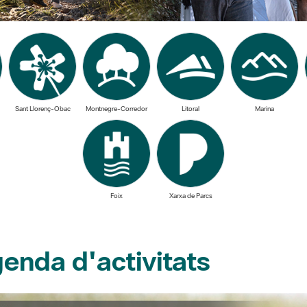
Sant Llorenç-Obac
Montnegre-Corredor
Litoral
Marina
Foix
Xarxa de Parcs
enda d'activitats