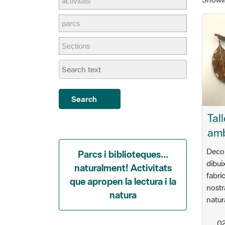
Search
Tal
amb
Decor
Parcs i biblioteques...
dibui
naturalment! Activitats
fabri
que apropen la lectura i la
nostr
natura
natur
02