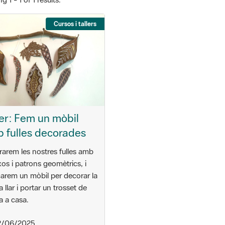
Cursos i tallers
ler: Fem un mòbil
 fulles decorades
arem les nostres fulles amb
xos i patrons geomètrics, i
carem un mòbil per decorar la
a llar i portar un trosset de
a a casa.
/06/2025