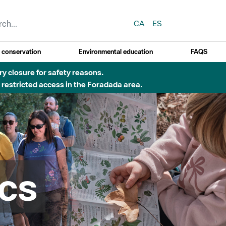
CA
ES
y conservation
Environmental education
FAQS
 obres de construcció d'una passera sobre el riu
cs