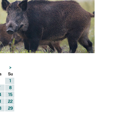
>
a
Su
1
7
8
4
15
1
22
8
29