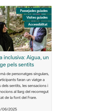
Passejades guiades
Visites guiades
Accessibilitat
a inclusiva: Aigua, un
tge pels sentits
 mà de personatges singulars,
articipants faran un viatge a
s dels sentits, les sensacions i
mocions al llarg del recorregut
at de la font del Frare.
/06/2025
 h