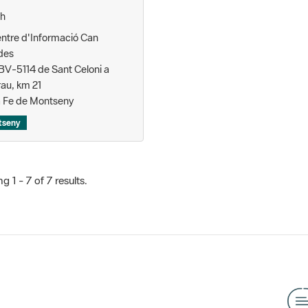
ntre d'Informació Can
des
 BV-5114 de Sant Celoni a
rau, km 21
 Fe de Montseny
tseny
 1 - 7 of 7 results.