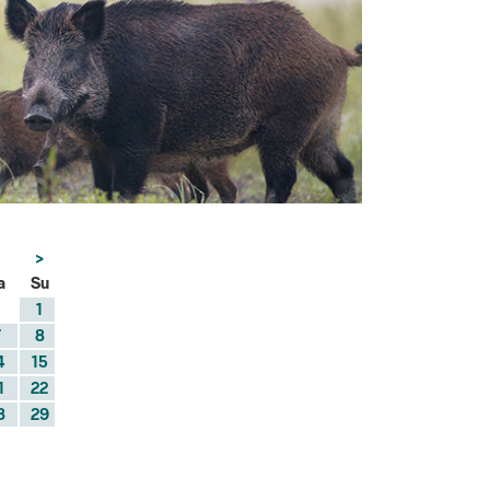
>
a
Su
1
7
8
4
15
1
22
8
29