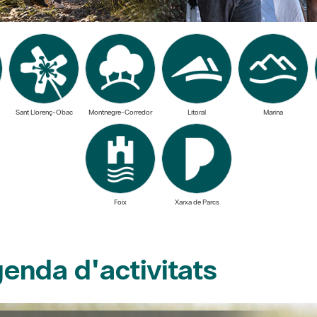
Sant Llorenç-Obac
Montnegre-Corredor
Litoral
Marina
Foix
Xarxa de Parcs
enda d'activitats