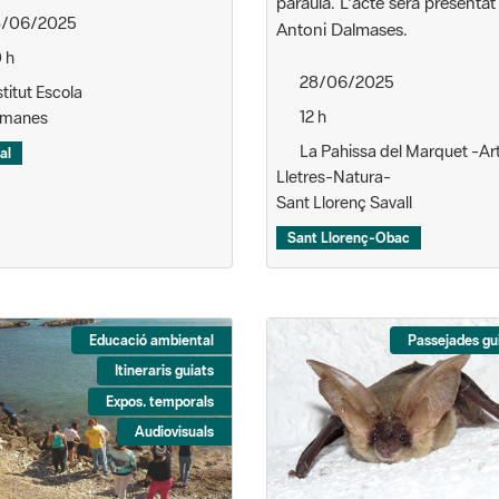
Antoni Dalmases.
 h
28/06/2025
titut Escola
12 h
omanes
La Pahissa del Marquet -Ar
al
Lletres-Natura-
Sant Llorenç Savall
Sant Llorenç-Obac
Educació ambiental
Passejades gu
Itineraris guiats
Expos. temporals
Audiovisuals