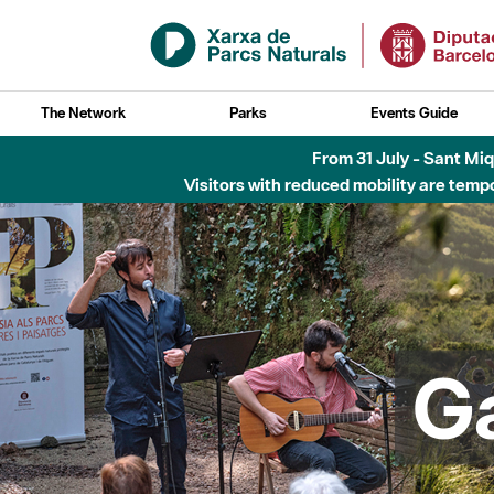
Skip to Main Content
The Network
Parks
Events Guide
5 d'agost - Parc N
G