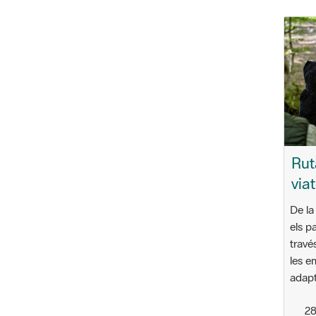
Rut
via
De la
els p
travé
les e
adapt
28
12