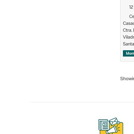
Ce
Casa
Ctra.
Vilad
Santa
Mon
Showing