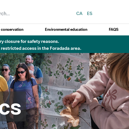
CA
ES
y conservation
Environmental education
FAQS
erill molt alt d'incendi)
cs