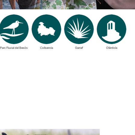
Parc Fluvial del Besòs
Collserola
Garraf
Olèrdola