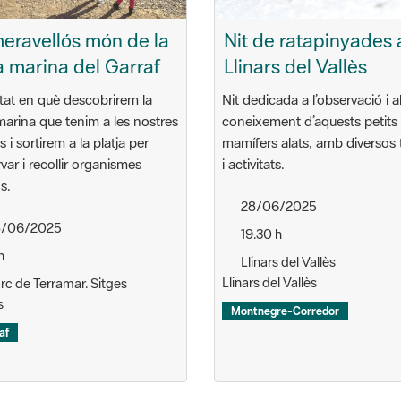
meravellós món de la
Nit de ratapinyades 
a marina del Garraf
Llinars del Vallès
itat en què descobrirem la
Nit dedicada a l’observació i a
marina que tenim a les nostres
coneixement d’aquests petits
 i sortirem a la platja per
mamífers alats, amb diversos t
var i recollir organismes
i activitats.
s.
28/06/2025
/06/2025
19.30 h
h
Llinars del Vallès
Llinars del Vallès
rc de Terramar. Sitges
s
Montnegre-Corredor
af