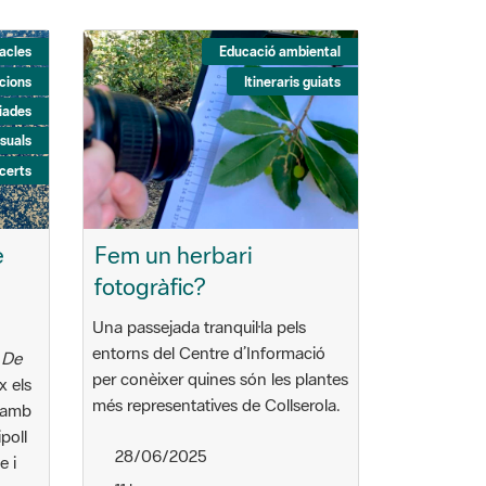
tacles
Educació ambiental
cions
Itineraris guiats
uiades
suals
certs
e
Fem un herbari
fotogràfic?
Una passejada tranquil·la pels
entorns del Centre d’Informació
a
De
per conèixer quines són les plantes
x els
més representatives de Collserola.
l amb
poll
28/06/2025
e i
 per
11 h