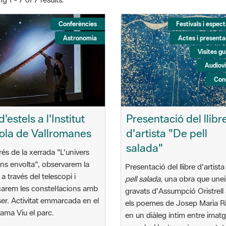
Conferències
Festivals i espec
Astronomia
Actes i presenta
Visites g
Audiovi
Con
d'estels a l'Institut
Presentació del llibr
ola de Vallromanes
d'artista "De pell
salada"
és de la xerrada "L'univers
ns envolta", observarem la
Presentació del llibre d'artist
 a través del telescopi i
pell salada
, una obra que unei
carem les constel·lacions amb
gravats d'Assumpció Oristrel
ser. Activitat emmarcada en el
els poemes de Josep Maria Ri
ama Viu el parc.
en un diàleg íntim entre imatg
paraula. L'acte serà presentat
/06/2025