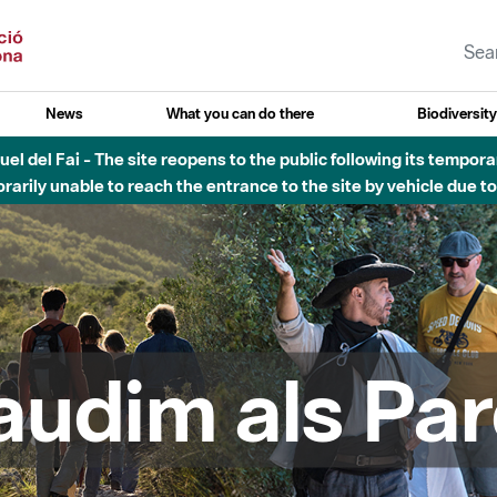
News
What you can do there
Biodiversit
atural de Sant Llorenç del Munt i l´Obac - Nivell 3 del Pla Alfa (p
audim als Par