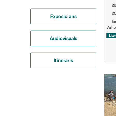
20
Exposicions
Ins
Vallr
Litor
Audiovisuals
Itineraris