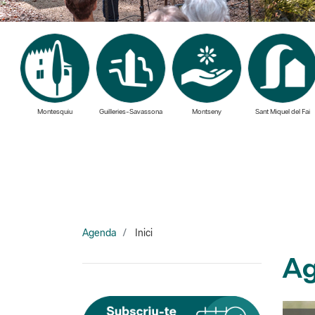
Montesquiu
Guilleries-Savassona
Montseny
Sant Miquel del Fai
Agenda
Inici
Ag