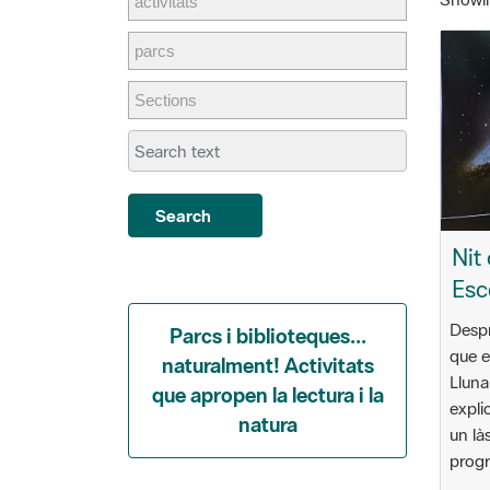
Search
Nit 
Esc
Despr
Parcs i biblioteques...
que e
naturalment! Activitats
Lluna
que apropen la lectura i la
expli
natura
un là
progr
28