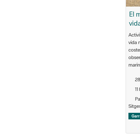
El 
vid
Activ
vida 
costes
obser
marin
28
11 
Pa
Sitge
Garr