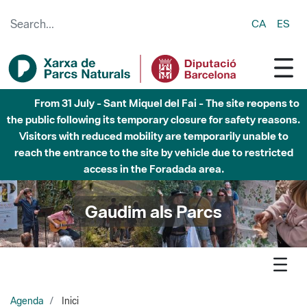
Skip to Main Content
CA
ES
Fins al desembre de 2026 - Parc Fluvial Besòs -
Afectacions a la llera del Parc Fluvial del Besòs degut a
obres de construcció d'una passera sobre el riu
Gaudim als Parcs
Agenda
Inici