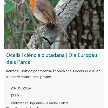
Ocells i ciència ciutadana | Dia Europeu
dels Parcs
Xerrada i sortida per mostrar i conèixer els ocells que viuen
al nostre entorn més proper.
28/05/2024
17.30 h
Biblioteca Singuerlín-Salvador Cabré
Plaça Sagrada Família, s/n
Santa Coloma de Gramenet