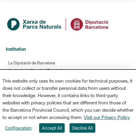
Institution
La Diputació de Barcelona
Gerència de Serveis d'Espais Naturals
Contacte
newsletter-title-ticker-actualitat
This website only uses its own cookies for technical purposes, it
does not collect or transfer personal data from users without
L'Informatiu dels Parcs
their knowledge. However, it contains links to third-party
Gaudim als Parcs
websites with privacy policies that are different from those of
Directory
the Barcelona Provincial Council, which you can decide whether
to accept or not when accessing them.
Visit our Privacy Policy
Directori de contacte
Configuration
Accept All
Decline All
Xarxes socials