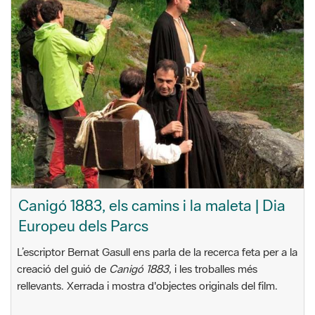
Canigó 1883, els camins i la maleta | Dia
Europeu dels Parcs
L’escriptor Bernat Gasull ens parla de la recerca feta per a la
creació del guió de
Canigó 1883
, i les troballes més
rellevants. Xerrada i mostra d'objectes originals del film.