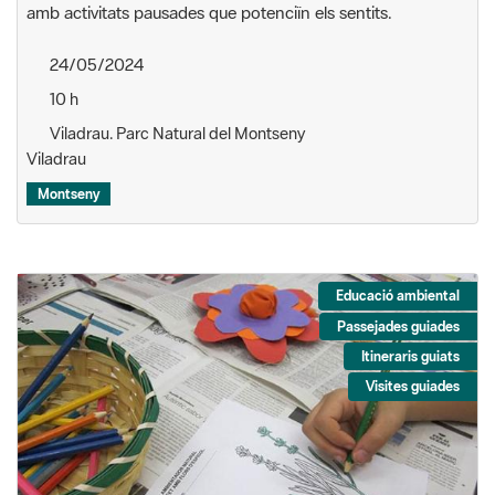
amb activitats pausades que potenciïn els sentits.
24/05/2024
10 h
Viladrau. Parc Natural del Montseny
Viladrau
Montseny
Educació ambiental
Passejades guiades
Itineraris guiats
Visites guiades