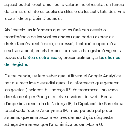
Així mateix, us informem que no es farà cap cessió o
transferència de les vostres dades i que podeu exercir els
drets d’accés, rectificació, supressió, limitació o oposició al
seu tractament, en els termes inclosos a la legislació vigent, a
través de la
Seu electrònica
o, presencialment, a le
s oficines
del Registre
.
D’altra banda, us fem saber que utilitzem el Google Analytics
per a la recollida d'estadístiques. La informació que generen
les galetes (incloent-hi l'adreça IP) és transmesa i arxivada
directament per Google en els servidors del web. Per tal
d'impedir la recollida de l'adreça IP, la Diputació de Barcelona
té activada l’opció Anonymize IP, incorporada pel propi
sistema, que emmascara els tres darrers dígits d’aquesta
adreça de manera que l'anonimitza posant-los a 0.
Per a qualsevol consulta o queixa sobre el tractament de les
teves dades personals, la Diputació de Barcelona posa a la
vostra disposició la bústia
delegatprotecdades@diba.cat
, des
d’on us atendrà el Delegat de Protecció de Dades.