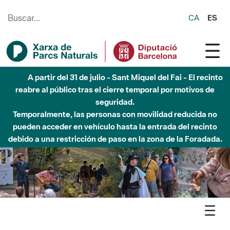
Saltar al contenido principal
CA
ES
5 de agosto - Sant Llorenç-Obac - Nivel 3 del Plan Alfa
(peligro muy alto de incendio)
Agenda
Butlletí