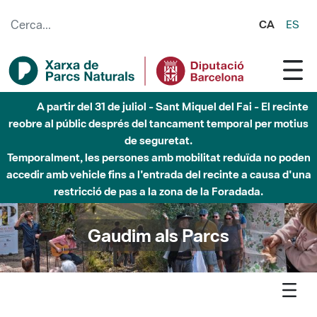
Salta al contingut principal
CA
ES
Fins al desembre de 2026 - Parc Fluvial Besòs -
Afectacions a la llera del Parc Fluvial del Besòs degut a
obres de construcció d'una passera sobre el riu
Gaudim als Parcs
Agenda
Inici