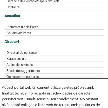
Gerència de Serveis d'Espais Naturals
Contacte
Actualitat
L'Informatiu dels Parcs
Gaudim als Parcs
Directori
Directori de contacte
Xarxes socials
Aplicacions mòbils
Bústia de suggeriments
Opineu sobre els parcs
Aquest portal web únicament utilitza galetes pròpies amb
finalitat tècnica, no recapta ni cedeix dades de caràcter
personal dels usuaris sense el seu coneixement. No obstant
MAPA WEB
AVÍS LEGAL
ACCESSIBILITAT
això, conté enllaços a llocs web de tercers amb polítiques de