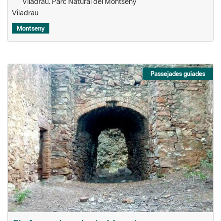
Viladrau. Parc Natural del Montseny
Viladrau
Montseny
Passejades guiades