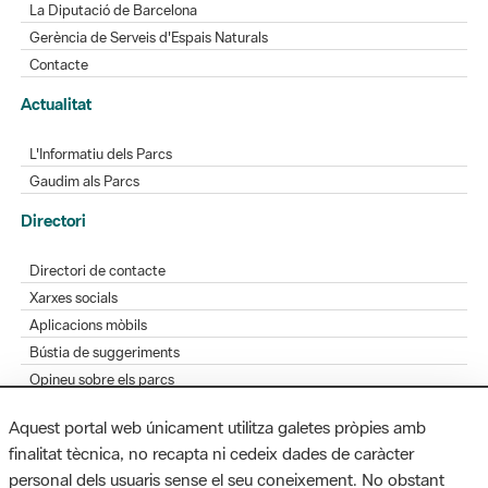
La Diputació de Barcelona
Gerència de Serveis d'Espais Naturals
Contacte
Actualitat
L'Informatiu dels Parcs
Gaudim als Parcs
Directori
Directori de contacte
Xarxes socials
Aplicacions mòbils
Bústia de suggeriments
Opineu sobre els parcs
Aquest portal web únicament utilitza galetes pròpies amb
finalitat tècnica, no recapta ni cedeix dades de caràcter
personal dels usuaris sense el seu coneixement. No obstant
MAPA WEB
AVÍS LEGAL
ACCESSIBILITAT