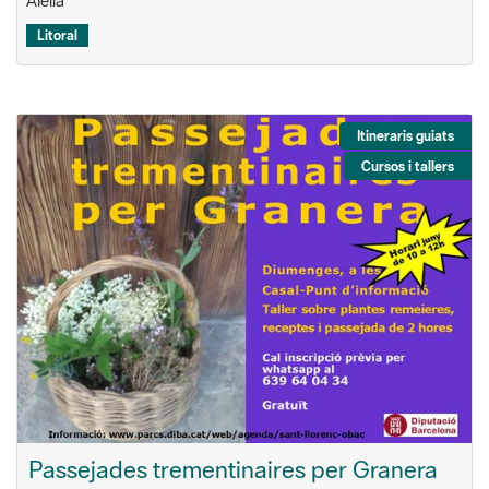
Alella
Litoral
Itineraris guiats
Cursos i tallers
Passejades trementinaires per Granera