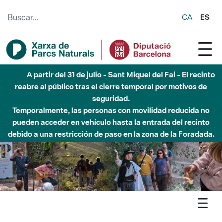
Saltar al contenido principal
CA
ES
5 de agosto - Sant Llorenç-Obac - Nivel 3 del Plan Alfa
(peligro muy alto de incendio)
Agenda
Marina
Parque de la Serralada