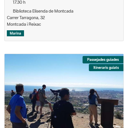
Marina
Passejades guiades
Itineraris guiats
Observació d’aus migratòries des dels
cims del Parc de la Serralada de Marina