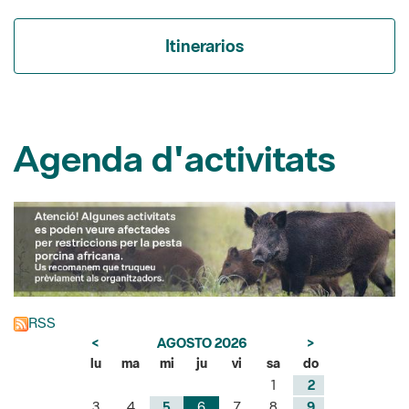
Itinerarios
Agenda d'activitats
RSS
<
AGOSTO 2026
>
lu
ma
mi
ju
vi
sa
do
1
2
3
4
5
6
7
8
9