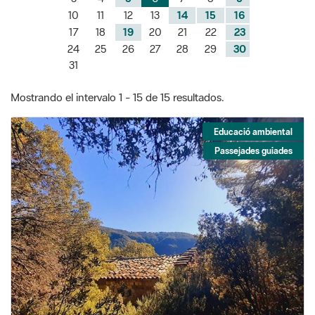
10
11
12
13
14
15
16
17
18
19
20
21
22
23
24
25
26
27
28
29
30
31
Mostrando el intervalo 1 - 15 de 15 resultados.
Educació ambiental
Passejades guiades