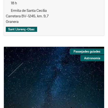
18 h
Ermita de Santa Cecília
Carretera BV-1245, km. 9,7
Granera
Sant Llorenç-Obac
Passejades guiades
Astronomia