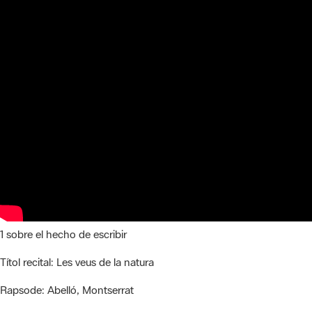
1 sobre el hecho de escribir
Títol recital:
Les veus de la natura
Rapsode:
Abelló, Montserrat