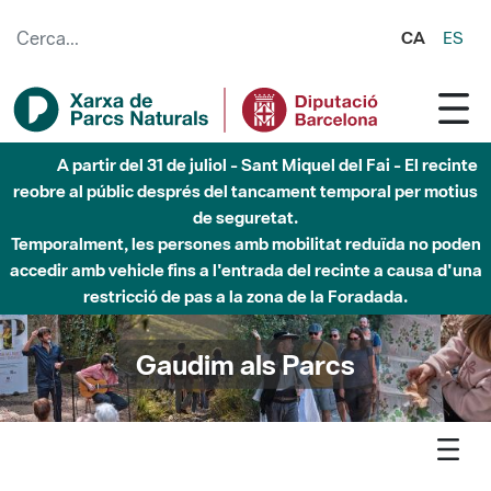
Salta al contingut principal
CA
ES
Fins al desembre de 2026 - Parc Fluvial Besòs -
Afectacions a la llera del Parc Fluvial del Besòs degut a
obres de construcció d'una passera sobre el riu
Gaudim als Parcs
Agenda
Inici